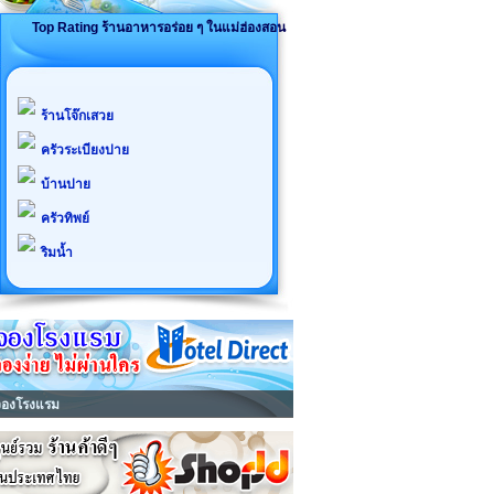
Top Rating ร้านอาหารอร่อย ๆ ในแม่ฮ่องสอน
ร้านโจ๊กเสวย
ครัวระเบียงปาย
บ้านปาย
ครัวทิพย์
ริมน้ำ
จองโรงแรม