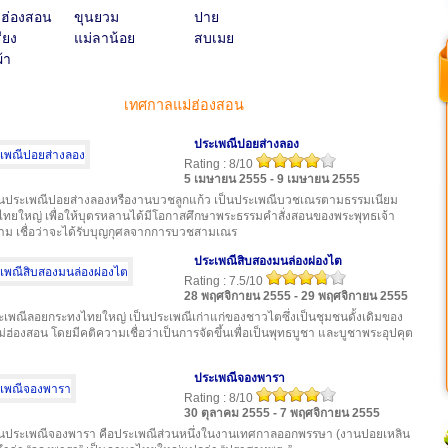
่ฮ่องสอน
ขุนยวม
ปาย
ียง
แม่ลาน้อย
สบเมย
้า
เทศกาลแม่ฮ่องสอน
ประเพณีปอยส่างลอง
Rating : 8/10
5 เมษายน 2555 - 9 เมษายน 2555
นประเพณีปอยส่างลองหรืองานบวชลูกแก้ว เป็นประเพณีบวชเณรตามธรรมเนียม
ทยใหญ่ เพื่อให้บุตรหลานได้มีโอกาสศึกษาพระธรรมคำสั่งสอนของพระพุทธเจ้า
าม เชื่อว่าจะได้รับบุญกุศลจากการบวชสามเณร
ประเพณีสิบสองมนล่องผ่องไต
Rating : 7.5/10
28 พฤศจิกายน 2555 - 29 พฤศจิกายน 2555
ะเพณีลอยกระทงไทยใหญ่ เป็นประเพณีเก่าแก่ของชาวไตซึ่งเป็นชุมชนดั้งเดิมของ
ม่ฮ่องสอน โดยมีคติความเชื่อว่าเป็นการจัดขึ้นเพื่อเป็นพุทธบูชา และบูชาพระอุปคุต
ประเพณีจองพารา
Rating : 8/10
30 ตุลาคม 2555 - 7 พฤศจิกายน 2555
นประเพณีจองพารา คือประเพณีส่วนหนึ่งในงานเทศกาลออกพรรษา (งานปอยเหลิน