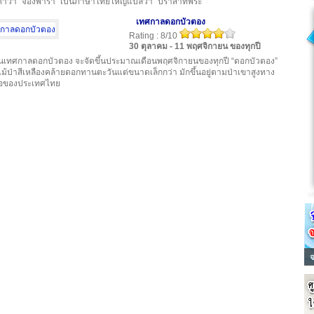
) คำว่า “จองพารา” เป็นภาษาไทยใหญ่แปลว่า “ปราสาทพระ”
เทศกาลดอกบัวตอง
Rating : 8/10
30 ตุลาคม - 11 พฤศจิกายน ของทุกปี
นเทศกาลดอกบัวตอง จะจัดขึ้นประมาณเดือนพฤศจิกายนของทุกปี “ดอกบัวตอง”
ม้ป่าสีเหลืองคล้ายดอกทานตะวันแต่ขนาดเล็กกว่า มักขึ้นอยู่ตามป่าเขาสูงทาง
ือของประเทศไทย