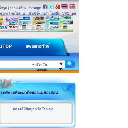
็จรูป
|
รายละเอียด Package
sting
|
จดโดเมน
|
เช่าเซิร์ฟเวอร์
|
โฮสติ้ง
|
VPS ไทย
เทศกาลที่จะมาถึงของแม่ฮ่องสอน
ติดต่อให้ข้อมูล หรือ โฆษณา