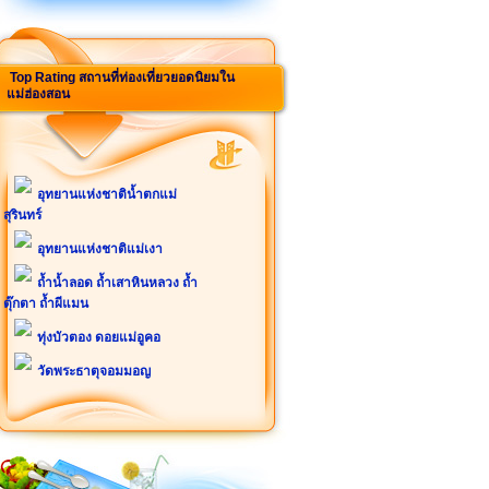
Top Rating สถานที่ท่องเที่ยวยอดนิยมใน
แม่ฮ่องสอน
อุทยานแห่งชาติน้ำตกแม่
สุรินทร์
อุทยานแห่งชาติแม่เงา
ถ้ำน้ำลอด ถ้ำเสาหินหลวง ถ้ำ
ตุ๊กตา ถ้ำผีแมน
ทุ่งบัวตอง ดอยแม่อูคอ
วัดพระธาตุจอมมอญ