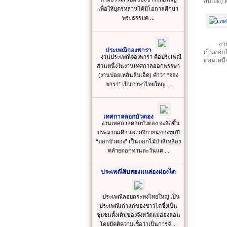
สิบเอ็ด
เพื่อให้บุตรหลานได้มีโอกาสศึกษา
พระธรรมค ...
งา
ประเพณีจองพารา
เป็นดอกไ
งานประเพณีจองพารา คือประเพณี
ตอนเหน
ส่วนหนึ่งในงานเทศกาลออกพรรษา
(งานปอยเหลินสิบเอ็ด) คำว่า “จอง
พารา” เป็นภาษาไทยใหญ ...
เทศกาลดอกบัวตอง
งานเทศกาลดอกบัวตอง จะจัดขึ้น
ประมาณเดือนพฤศจิกายนของทุกปี
“ดอกบัวตอง” เป็นดอกไม้ป่าสีเหลือง
คล้ายดอกทานตะวันแต ...
ประเพณีสิบสองมนล่องผ่องไต
ประเพณีลอยกระทงไทยใหญ่ เป็น
ประเพณีเก่าแก่ของชาวไตซึ่งเป็น
ชุมชนดั้งเดิมของจังหวัดแม่ฮ่องสอน
โดยมีคติความเชื่อว่าเป็นการจั ...