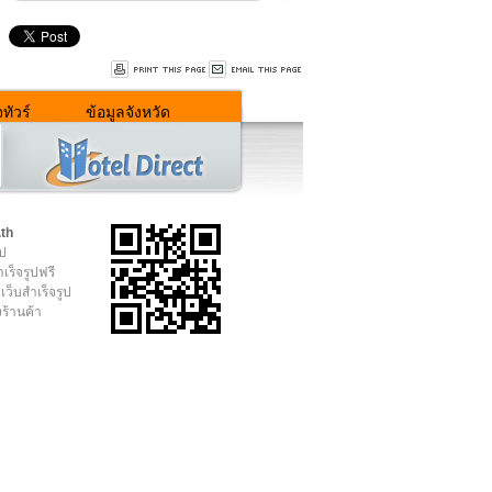
ทัวร์
ข้อมูลจังหวัด
.th
ูป
เร็จรูปฟรี
เว็บสำเร็จรูป
งร้านค้า