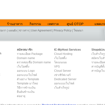
ร้านอาหาร
กิจกรรม
เทศกาล
ศูนย์ OTOP
แพคเกจ
ต่อเรา
|
แผนผัง
|
ข่าวสาร
|
User Agreement
|
Privacy Policy
|
โฆษณา
สมัครสมาชิก
IC-MyHost Services
Shopdd.in
h
รายละเอียด Package
Cloud Hosting
เว็บสำเร็จร
Domain name
เว็บโฮสติ้ง
สมัครเว็บสำ
ตรวจสอบชื่อ Domain name
โดเมนเนม
รายละเอียด
เว็บโฮสติ้ง
VPS
สารบัญที่ตั้
ออกแบบ Logo
Cloud Server
สารบัญเว็บ
t
ออกแบบเว็บไซต์
เช่าเซิร์ฟเวอร์
ตัวอย่าง Template
Dedicated Server
Template มาใหม่
ออกแบบเว็บไซต์
วิธีการชำระเงิน
เว็บสำเร็จรูป
ยืนยันชำระเงิน
ต่ออายุ