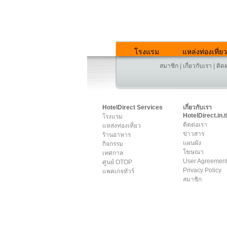
โรงแรม
แหล่งท่องเที่ยว
สมาชิก
|
เกี่ยวกับเรา
|
ติด
HotelDirect Services
เกี่ยวกับเรา
HotelDirect.in.t
โรงแรม
ติดต่อเรา
แหล่งท่องเที่ยว
ข่าวสาร
ร้านอาหาร
แผนผัง
กิจกรรม
โฆษณา
เทศกาล
User Agreemen
ศูนย์ OTOP
Privacy Policy
แพคเกจทัวร์
สมาชิก