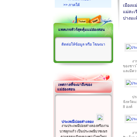
>> ภาคใต้
เมืองแม
แม่สะเร
ปางมะผ
แพคเกจทัวร์สุดคุ้มแม่ฮ่องสอน
ติดต่อให้ข้อมูล หรือ โฆษณา
งา
ของชาวไ
และมีคว
เทศกาลที่จะมาถึงของ
แม่ฮ่องสอน
ปร
จังหวัดแ
8 องค์
ประเพณีปอยส่างลอง
งานประเพณีปอยส่างลองหรืองาน
บวชลูกแก้ว เป็นประเพณีบวชเณร
งา
ตามธรรมเนียมของชาวไทยใหญ่