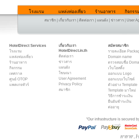
โรงแรม
แหล่งท่องเที่ยว
ร้านอาหาร
กิจกรร
สมาชิก
|
เกี่ยวกับเรา
|
ติดต่อเรา
|
แผนผัง
|
ข่าวสาร
|
User A
HotelDirect Services
เกี่ยวกับเรา
สมัครสมาชิก
HotelDirect.in.th
โรงแรม
รายละเอียด Packa
ติดต่อเรา
แหล่งท่องเที่ยว
Domain name
ข่าวสาร
ร้านอาหาร
ตรวจสอบชื่อ Dom
แผนผัง
กิจกรรม
เว็บโฮสติ้ง
โฆษณา
เทศกาล
ออกแบบ Logo
User Agreement
ศูนย์ OTOP
ออกแบบเว็บไซต์
Privacy Policy
แพคเกจทัวร์
ตัวอย่าง Template
สมาชิก
Template มาใหม่
วิธีการชำระเงิน
ยืนยันชำระเงิน
ต่ออายุ
"Our infrastructure is secured 