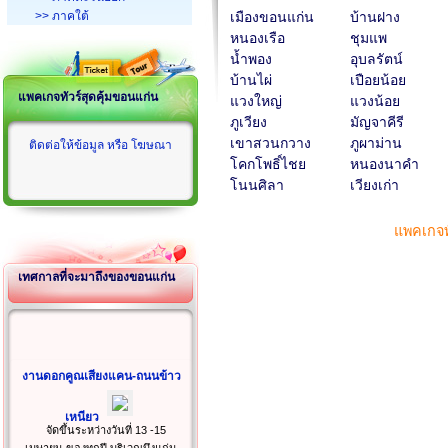
>> ภาคใต้
เมืองขอนแก่น
บ้านฝาง
หนองเรือ
ชุมแพ
น้ำพอง
อุบลรัตน์
บ้านไผ่
เปือยน้อย
แพคเกจทัวร์สุดคุ้มขอนแก่น
แวงใหญ่
แวงน้อย
ภูเวียง
มัญจาคีรี
เขาสวนกวาง
ภูผาม่าน
ติดต่อให้ข้อมูล หรือ โฆษณา
โคกโพธิ์ไชย
หนองนาคำ
โนนศิลา
เวียงเก่า
แพคเกจท
เทศกาลที่จะมาถึงของขอนแก่น
งานดอกคูณเสียงแคน-ถนนข้าว
เหนียว
จัดขึ้นระหว่างวันที่ 13 -15