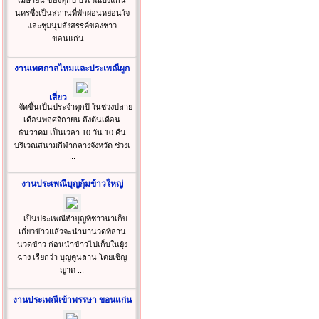
เมษายน ของทุกปี บริเวณบึงแก่น
นครซึ่งเป็นสถานที่พักผ่อนหย่อนใจ
และชุมนุมสังสรรค์ของชาว
ขอนแก่น ...
งานเทศกาลไหมและประเพณีผูก
เสี่ยว
จัดขึ้นเป็นประจำทุกปี ในช่วงปลาย
เดือนพฤศจิกายน ถึงต้นเดือน
ธันวาคม เป็นเวลา 10 วัน 10 คืน
บริเวณสนามกีฬากลางจังหวัด ช่วงเ
...
งานประเพณีบุญกุ้มข้าวใหญ่
เป็นประเพณีทำบุญที่ชาวนาเก็บ
เกี่ยวข้าวแล้วจะนำมานวดที่ลาน
นวดข้าว ก่อนนำข้าวไปเก็บในยุ้ง
ฉาง เรียกว่า บุญคูนลาน โดยเชิญ
ญาต ...
งานประเพณีเข้าพรรษา ขอนแก่น