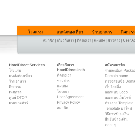
โรงแรม
แหล่งท่องเที่ยว
ร้านอาหาร
กิจกรร
สมาชิก
|
เกี่ยวกับเรา
|
ติดต่อเรา
|
แผนผัง
|
ข่าวสาร
|
User A
HotelDirect Services
เกี่ยวกับเรา
สมัครสมาชิก
HotelDirect.in.th
โรงแรม
รายละเอียด Packa
ติดต่อเรา
แหล่งท่องเที่ยว
Domain name
ข่าวสาร
ร้านอาหาร
ตรวจสอบชื่อ Dom
แผนผัง
กิจกรรม
เว็บโฮสติ้ง
โฆษณา
เทศกาล
ออกแบบ Logo
User Agreement
ศูนย์ OTOP
ออกแบบเว็บไซต์
Privacy Policy
แพคเกจทัวร์
ตัวอย่าง Template
สมาชิก
Template มาใหม่
วิธีการชำระเงิน
ยืนยันชำระเงิน
ต่ออายุ