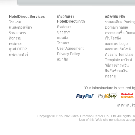
HotelDirect Services
เกี่ยวกับเรา
สมัครสมาชิก
HotelDirect.in.th
โรงแรม
รายละเอียด Packa
ติดต่อเรา
แหล่งท่องเที่ยว
Domain name
ข่าวสาร
ร้านอาหาร
ตรวจสอบชื่อ Dom
แผนผัง
กิจกรรม
เว็บโฮสติ้ง
โฆษณา
เทศกาล
ออกแบบ Logo
User Agreement
ศูนย์ OTOP
ออกแบบเว็บไซต์
Privacy Policy
แพคเกจทัวร์
ตัวอย่าง Template
สมาชิก
Template มาใหม่
วิธีการชำระเงิน
ยืนยันชำระเงิน
ต่ออายุ
"Our infrastructure is secured 
Copyright © 1995-2026 Ideal Creation Center Co., Ltd. All Rights 
Use of this Web site constitutes accep