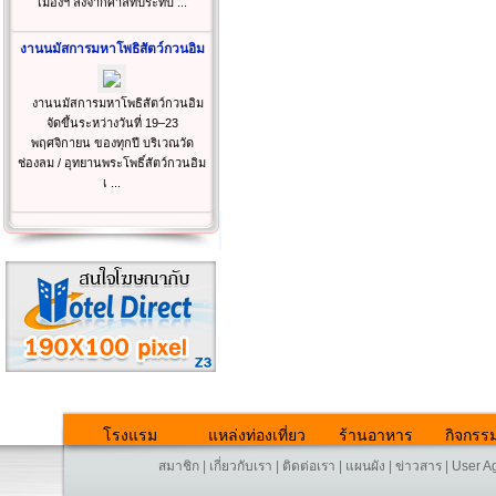
เมืองฯ ลงจากศาลที่ประทับ ...
งานนมัสการมหาโพธิสัตว์กวนอิม
งานนมัสการมหาโพธิสัตว์กวนอิม
จัดขึ้นระหว่างวันที่ 19–23
พฤศจิกายน ของทุกปี บริเวณวัด
ช่องลม / อุทยานพระโพธิ์สัตว์กวนอิม
เ ...
โรงแรม
แหล่งท่องเที่ยว
ร้านอาหาร
กิจกรร
สมาชิก
|
เกี่ยวกับเรา
|
ติดต่อเรา
|
แผนผัง
|
ข่าวสาร
|
User A