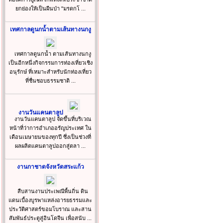
ยกย่องให้เป็นผืนป่า "มรดกโ ...
เทศกาลดูนกน้ำตามเส้นทางนกงู
เทศกาลดูนกน้ำ ตามเส้นทางนกงู
เป็นอีกหนึ่งกิจกรรมการท่องเที่ยวเชิง
อนุรักษ์ ที่เหมาะสำหรับนักท่องเที่ยว
ที่ชื่นชอบธรรมชาติ ...
งานวันแคนตาลูป
งานวันแคนตาลูป จัดขึ้นที่บริเวณ
หน้าที่ว่าการอำเภออรัญประเทศ ใน
เดือนเมษายนของทุกปี ซึ่งเป็นช่วงที่
ผลผลิตแคนตาลูปออกสู่ตลา ...
งานกาชาดจังหวัดสระแก้ว
สืบสานงานประเพณีพื้นถิ่น ดิน
แดนเบื้องบูรพาแหล่งอารยธรรมและ
ประวัติศาสตร์ขอมโบราณ และสาน
สัมพันธ์ประตูสู่อินโดจีน เพื่อสนับ ...