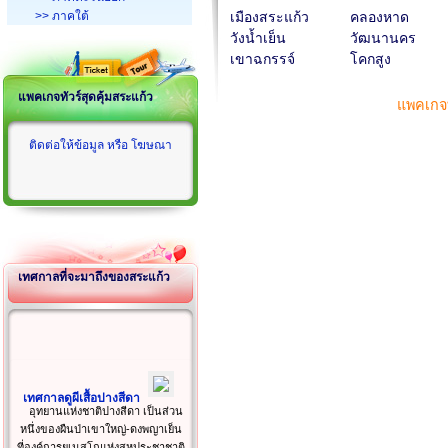
>> ภาคใต้
เมืองสระแก้ว
คลองหาด
วังน้ำเย็น
วัฒนานคร
เขาฉกรรจ์
โคกสูง
แพคเกจทัวร์สุดคุ้มสระแก้ว
แพคเกจท
ติดต่อให้ข้อมูล หรือ โฆษณา
เทศกาลที่จะมาถึงของสระแก้ว
เทศกาลดูผีเสื้อปางสีดา
อุทยานแห่งชาติปางสีดา เป็นส่วน
หนึ่งของผืนป่าเขาใหญ่-ดงพญาเย็น
ที่องค์การยูเนสโกแห่งสหประชาชาติ