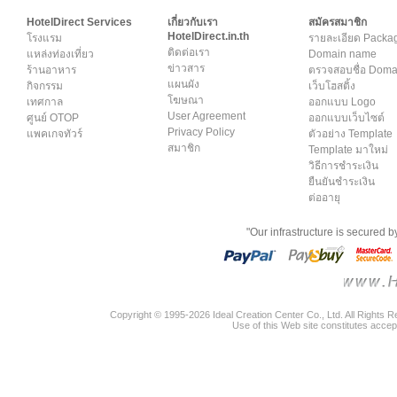
HotelDirect Services
เกี่ยวกับเรา
สมัครสมาชิก
HotelDirect.in.th
โรงแรม
รายละเอียด Packa
ติดต่อเรา
แหล่งท่องเที่ยว
Domain name
ข่าวสาร
ร้านอาหาร
ตรวจสอบชื่อ Dom
แผนผัง
กิจกรรม
เว็บโฮสติ้ง
โฆษณา
เทศกาล
ออกแบบ Logo
User Agreement
ศูนย์ OTOP
ออกแบบเว็บไซต์
Privacy Policy
แพคเกจทัวร์
ตัวอย่าง Template
สมาชิก
Template มาใหม่
วิธีการชำระเงิน
ยืนยันชำระเงิน
ต่ออายุ
"Our infrastructure is secured 
Copyright © 1995-2026 Ideal Creation Center Co., Ltd. All Rights 
Use of this Web site constitutes accep