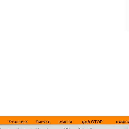
ร้านอาหาร
กิจกรรม
เทศกาล
ศูนย์ OTOP
แพคเกจ