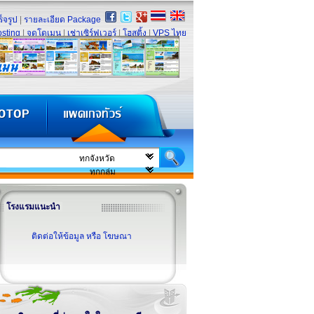
็จรูป
|
รายละเอียด Package
sting
|
จดโดเมน
|
เช่าเซิร์ฟเวอร์
|
โฮสติ้ง
|
VPS ไทย
โรงแรมแนะนำ
ติดต่อให้ข้อมูล หรือ โฆษณา