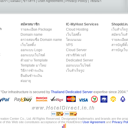
ต่อเรา
|
แผนผัง
|
ข่าวสาร
|
User Agreement
|
Privacy Policy
|
โฆษณา
สมัครสมาชิก
IC-MyHost Services
Shopdd.in
h
รายละเอียด Package
Cloud Hosting
เว็บสำเร็จร
Domain name
เว็บโฮสติ้ง
สมัครเว็บสำ
ตรวจสอบชื่อ Domain name
โดเมนเนม
รายละเอียด
เว็บโฮสติ้ง
VPS
สารบัญที่ตั้
ออกแบบ Logo
Cloud Server
สารบัญเว็บ
t
ออกแบบเว็บไซต์
เช่าเซิร์ฟเวอร์
ตัวอย่าง Template
Dedicated Server
Template มาใหม่
ออกแบบเว็บไซต์
วิธีการชำระเงิน
เว็บสำเร็จรูป
ยืนยันชำระเงิน
ต่ออายุ
"Our infrastructure is secured by
Thailand Dedicated Server
expertise since 2004."
eation Center Co., Ltd. All Rights Reserved. Designated trademarks and brands are the prope
e of this Web site constitutes acceptance of the HotelDirect
User Agreement
and
Privacy Pol