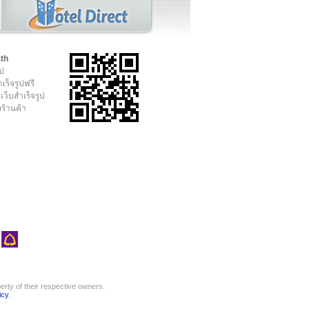
.th
ูป
เร็จรูปฟรี
เว็บสำเร็จรูป
งร้านค้า
rty of their respective owners.
icy
.