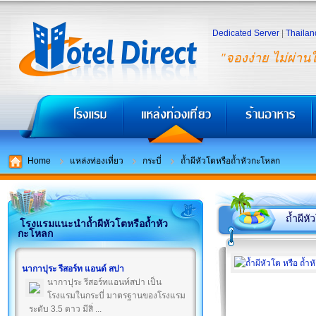
Dedicated Server
|
Thailan
"จองง่าย ไม่ผ่าน
Home
แหล่งท่องเที่ยว
กระบี่
ถ้ำผีหัวโตหรือถ้ำหัวกะโหลก
ถ้ำผีห
โรงแรมแนะนำถ้ำผีหัวโตหรือถ้ำหัว
กะโหลก
นากาปุระ รีสอร์ท แอนด์ สปา
นากาปุระ รีสอร์ทแอนท์สปา เป็น
โรงแรมในกระบี่ มาตรฐานของโรงแรม
ระดับ 3.5 ดาว มีสิ่ ...