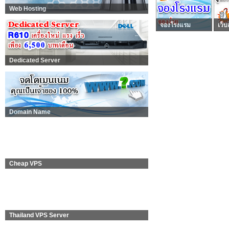
Web Hosting
จองโรงแรม
เว็บ
Dedicated Server
Domain Name
Cheap VPS
Thailand VPS Server