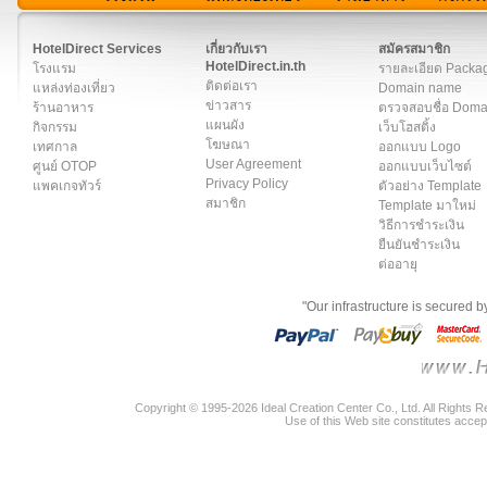
สมาชิก
|
เกี่ยวกับเรา
|
ติดต่อเรา
|
แผนผัง
|
ข่าวสาร
|
User A
HotelDirect Services
เกี่ยวกับเรา
สมัครสมาชิก
HotelDirect.in.th
โรงแรม
รายละเอียด Packa
ติดต่อเรา
แหล่งท่องเที่ยว
Domain name
ข่าวสาร
ร้านอาหาร
ตรวจสอบชื่อ Dom
แผนผัง
กิจกรรม
เว็บโฮสติ้ง
โฆษณา
เทศกาล
ออกแบบ Logo
User Agreement
ศูนย์ OTOP
ออกแบบเว็บไซต์
Privacy Policy
แพคเกจทัวร์
ตัวอย่าง Template
สมาชิก
Template มาใหม่
วิธีการชำระเงิน
ยืนยันชำระเงิน
ต่ออายุ
"Our infrastructure is secured 
Copyright © 1995-2026 Ideal Creation Center Co., Ltd. All Rights 
Use of this Web site constitutes accep