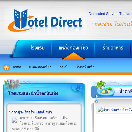
Dedicated Server
|
Thailan
"จองง่าย ไม่ผ่าน
Home
แหล่งท่องเที่ยว
กระบี่
น้ำตกหินเพิง
น้ำตกห
โรงแรมแนะนำน้ำตกหินเพิง
นากาปุระ รีสอร์ท แอนด์ สปา
นากาปุระ รีสอร์ทแอนท์สปา เป็น
โรงแรมในกระบี่ มาตรฐานของโรงแรม
ระดับ 3.5 ดาว มีสิ่ ...