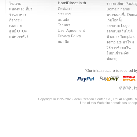
HotelDirect.in.th
โรงแรม
รายละเอียด Packa
ติดต่อเรา
แหล่งท่องเที่ยว
Domain name
ข่าวสาร
ร้านอาหาร
ตรวจสอบชื่อ Dom
แผนผัง
กิจกรรม
เว็บโฮสติ้ง
โฆษณา
เทศกาล
ออกแบบ Logo
User Agreement
ศูนย์ OTOP
ออกแบบเว็บไซต์
Privacy Policy
แพคเกจทัวร์
ตัวอย่าง Template
สมาชิก
Template มาใหม่
วิธีการชำระเงิน
ยืนยันชำระเงิน
ต่ออายุ
"Our infrastructure is secured 
Copyright © 1995-2026 Ideal Creation Center Co., Ltd. All Rights 
Use of this Web site constitutes accep