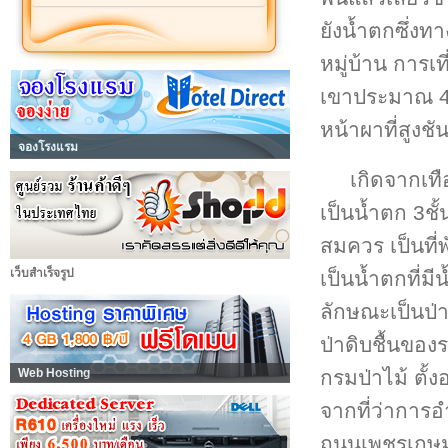
ยังน้ำตกซึ่งท
หมู่บ้าน การเท
เขาประมาณ 400
หน้าผาที่สูงชั
จองโรงแรม
เกิดจากเ
เป็นน้ำตก 3ชั
สมควร เป็นที
เว็บสำเร็จรูป
เป็นน้ำตกที่มี
ลักษณะเป็นป่าต
ป่าดิบชื้นของ
กรมป่าไม้ ตั้
Web Hosting
จากที่ว่าการ
ถนนเพชรเกษมห