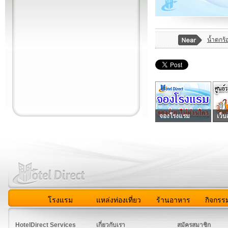
น้ำตกร
จองโรงแรม
เว็บ
โรงแรม
แหล่งท่องเที่ยว
ร้านอาหาร
กิจกรร
สมาชิก
|
เกี่ยวกับเรา
|
ติดต่อเรา
|
แผนผัง
|
ข่าวสาร
|
User A
HotelDirect Services
เกี่ยวกับเรา
สมัครสมาชิก