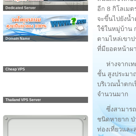
อีก 8 กิโลเมต
Dedicated Server
จะขึ้นไปยังน้
ใช้ในหมู่บ้าน
ตามไหล่เขาประ
Domain Name
ที่มียอดหน้าผาท
ห่างจากเท
Cheap VPS
ชั้น สูงประมา
บริเวณน้ำตกเป
จำนวนมาก
Thailand VPS Server
ซึ่งสามาร
ชนิดหายาก ป่า
ท่องเที่ยวและ