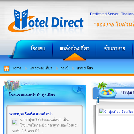
Dedicated Server
|
Thailan
"จองง่าย ไม่ผ่าน
Home
แหล่งท่องเที่ยว
กระบี่
ป่าทุ่งเตียว
ป่าทุ่งเ
โรงแรมแนะนำป่าทุ่งเตียว
นากาปุระ รีสอร์ท แอนด์ สปา
นากาปุระ รีสอร์ทแอนท์สปา เป็น
โรงแรมในกระบี่ มาตรฐานของโรงแรม
ระดับ 3.5 ดาว มีสิ่ ...