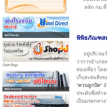
หลัก กม.ท
จองโรงแรม
พิพิธภัณฑส
อยู่บริเว
ว่าการอำเภอค
เว็บสำเร็จรูป
ท่องเที่ยว โด
เก็บสะสมสิ่ง
"
ควนลูกปัด
" อ
Web Hosting
ประดับซึ่งทำจ
เป็นมรดกทางวั