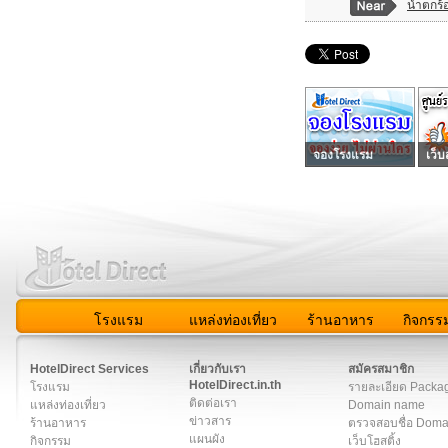
น้ำตกร
จองโรงแรม
เว็บ
โรงแรม
แหล่งท่องเที่ยว
ร้านอาหาร
กิจกรร
สมาชิก
|
เกี่ยวกับเรา
|
ติดต่อเรา
|
แผนผัง
|
ข่าวสาร
|
User A
HotelDirect Services
เกี่ยวกับเรา
สมัครสมาชิก
HotelDirect.in.th
โรงแรม
รายละเอียด Packa
ติดต่อเรา
แหล่งท่องเที่ยว
Domain name
ข่าวสาร
ร้านอาหาร
ตรวจสอบชื่อ Dom
แผนผัง
กิจกรรม
เว็บโฮสติ้ง