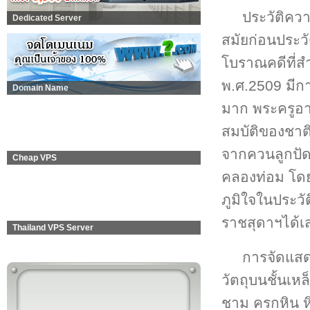
ประวัติคว
Dedicated Server
สมัยก่อนประว
โบราณคดีที่สำ
พ.ศ.2509 มี
Domain Name
มาก พระครูอา
สมบัติของชาต
จากควนลูกปัดไ
Cheap VPS
คลองท่อม โดย
ภูมิใจในประวั
ราชสุดาฯได้เ
Thailand VPS Server
การจัดแสด
วัตถุบนชั้นเห
ชาม ครกหิน หิ