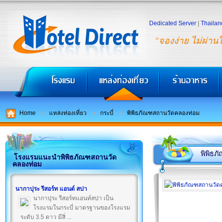
Dedicated Server
|
Thailan
"จองง่าย ไม่ผ่าน
Home
แหล่งท่องเที่ยว
กระบี่
พิพิธภัณฑสถานวัดคลองท่อม
พิพิธ
โรงแรมแนะนำพิพิธภัณฑสถานวัด
คลองท่อม
นากาปุระ รีสอร์ท แอนด์ สปา
นากาปุระ รีสอร์ทแอนท์สปา เป็น
โรงแรมในกระบี่ มาตรฐานของโรงแรม
ระดับ 3.5 ดาว มีสิ่ ...