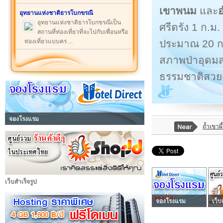
เขาพนม
และ
อ
อุทยานแห่งชาติธารโบกขรณี
อุทยานแห่งชาติธารโบกขรณีเป็น
ศรีตรัง 1 ก.ม
สถานที่ท่องเที่ยวที่จะไปกับเพื่อนหรือ
ประมาณ 20 กม
ท่องเที่ยวแบบคร ...
สภาพป่าอุดมสม
ธรรมชาติสวยง
จองโรงแรม
ถ้ำเขาผึ
เว็บสำเร็จรูป
จองโรงแรม
เว็บ