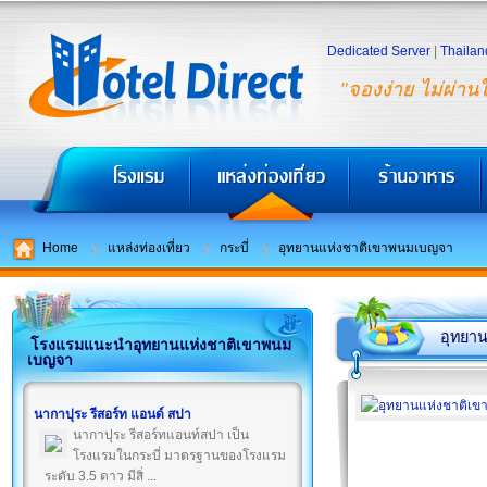
Dedicated Server
|
Thailan
"จองง่าย ไม่ผ่าน
Home
แหล่งท่องเที่ยว
กระบี่
อุทยานแห่งชาติเขาพนมเบญจา
อุทยา
โรงแรมแนะนำอุทยานแห่งชาติเขาพนม
เบญจา
นากาปุระ รีสอร์ท แอนด์ สปา
นากาปุระ รีสอร์ทแอนท์สปา เป็น
โรงแรมในกระบี่ มาตรฐานของโรงแรม
ระดับ 3.5 ดาว มีสิ่ ...