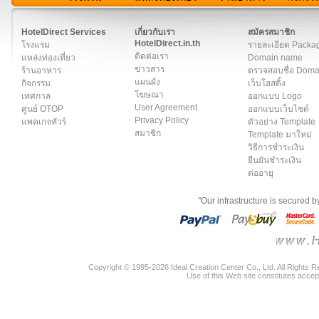
สมาชิก
|
เกี่ยวกับเรา
|
ติดต่อเรา
|
แผนผัง
|
ข่าวสาร
|
User A
HotelDirect Services
เกี่ยวกับเรา
สมัครสมาชิก
HotelDirect.in.th
โรงแรม
รายละเอียด Packa
ติดต่อเรา
แหล่งท่องเที่ยว
Domain name
ข่าวสาร
ร้านอาหาร
ตรวจสอบชื่อ Dom
แผนผัง
กิจกรรม
เว็บโฮสติ้ง
โฆษณา
เทศกาล
ออกแบบ Logo
User Agreement
ศูนย์ OTOP
ออกแบบเว็บไซต์
Privacy Policy
แพคเกจทัวร์
ตัวอย่าง Template
สมาชิก
Template มาใหม่
วิธีการชำระเงิน
ยืนยันชำระเงิน
ต่ออายุ
"Our infrastructure is secured 
Copyright © 1995-2026 Ideal Creation Center Co., Ltd. All Rights 
Use of this Web site constitutes accep