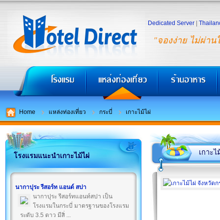
Dedicated Server
|
Thailan
"จองง่าย ไม่ผ่าน
Home
แหล่งท่องเที่ยว
กระบี่
เกาะไม้ไผ่
เกาะไม้
โรงแรมแนะนำเกาะไม้ไผ่
นากาปุระ รีสอร์ท แอนด์ สปา
นากาปุระ รีสอร์ทแอนท์สปา เป็น
โรงแรมในกระบี่ มาตรฐานของโรงแรม
ระดับ 3.5 ดาว มีสิ่ ...