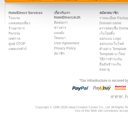
สมาชิก
|
เกี่ยวกับเรา
|
ติดต่อเรา
|
แผนผัง
|
ข่าวสาร
|
User A
HotelDirect Services
เกี่ยวกับเรา
สมัครสมาชิก
HotelDirect.in.th
โรงแรม
รายละเอียด Packa
ติดต่อเรา
แหล่งท่องเที่ยว
Domain name
ข่าวสาร
ร้านอาหาร
ตรวจสอบชื่อ Dom
แผนผัง
กิจกรรม
เว็บโฮสติ้ง
โฆษณา
เทศกาล
ออกแบบ Logo
User Agreement
ศูนย์ OTOP
ออกแบบเว็บไซต์
Privacy Policy
แพคเกจทัวร์
ตัวอย่าง Template
สมาชิก
Template มาใหม่
วิธีการชำระเงิน
ยืนยันชำระเงิน
ต่ออายุ
"Our infrastructure is secured 
Copyright © 1995-2026 Ideal Creation Center Co., Ltd. All Rights 
Use of this Web site constitutes accep