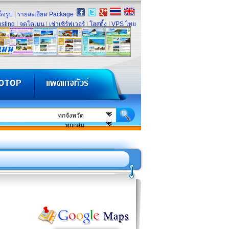
็จรูป
|
รายละเอียด Package
sting
|
จดโดเมน
|
เช่าเซิร์ฟเวอร์
|
โฮสติ้ง
|
VPS ไทย