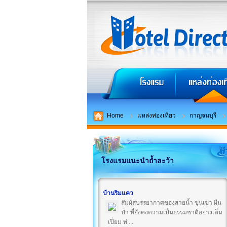
Home
แหล่งท่องเที่ยว
กาญจนบุรี
โรงแรมแนะนำถ้ำละว้า
บ้านริมแคว
สัมผัสบรรยากาศของสายน้ำ ขุนเขา ผืน
ป่า ที่ยังคงความเป็นธรรมชาติอย่างเต็ม
เปี่ยม ท่ ...