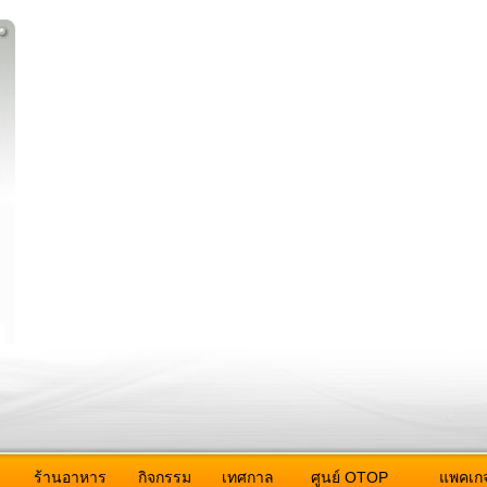
ว
ร้านอาหาร
กิจกรรม
เทศกาล
ศูนย์ OTOP
แพคเกจ