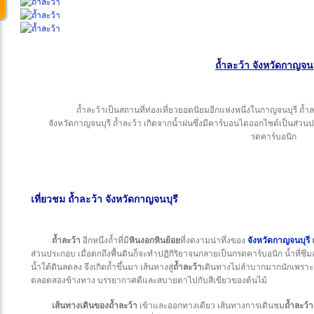
ถ้ำละว้า จังหวัดกาญจนบ
ถ้ำละว้าเป็นสถานที่ท่องเที่ยวยอดนิยมอีกแห่งหนึ่งในกาญจนบุรี ถ้ำละว
จังหวัดกาญจนบุรี ถ้ำละว้า เกิดจากน้ำฝนซึ่งมีคาร์บอนไดออกไซด์เป็นส่วนป
รดคาร์บอนิก
เที่ยวชม ถ้ำละว้า
จังหวัดกาญจนบุรี
ถ้ำละว้า
อีกหนึ่งถ้ำที่มี
หินงอกหินย้อย
ที่งดงามน่าทึ่งของ
จังหวัดกาญจนบุรี
ส่วนประกอบ เมื่อตกถึงพื้นดินก็จะทำปฏิกิริยาจนกลายเป็นกรดคาร์บอนิก น้ำที่ซึมลง
น้ำใต้ดินลดลง จึงเกิดถ้ำขึ้นมา เส้นทางสู่
ถ้ำละว้า
เดินทางไม่ลำบากมากนักเพราะเ
ตลอดสองข้างทาง บรรยากาศดีและสบายตาไปกับสีเขียวของต้นไม้
เส้นทางเดินของถ้ำละว้า
เข้าและออกทางเดียว เส้นทางการเดินชม
ถ้ำละว้า