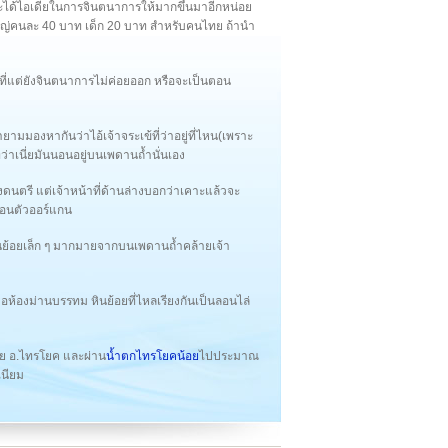
ะได้ไอเดียในการจินตนาการให้มากขึ้นมาอีกหน่อย
้ใหญ่คนละ 40 บาท เด็ก 20 บาท สำหรับคนไทย ถ้านำ
แต่ยังจินตนาการไม่ค่อยออก หรือจะเป็นตอน
มองหากันว่าไอ้เจ้าจระเข้ที่ว่าอยู่ที่ไหน(เพราะ
ว่าเนี่ยมันนอนอยู่บนเพดานถ้ำนั่นเอง
ดนตรี แต่เจ้าหน้าที่ด้านล่างบอกว่าเคาะแล้วจะ
มือนตัวออร์แกน
นย้อยเล็ก ๆ มากมายจากบนเพดานถ้ำคล้ายเจ้า
อห้องม่านบรรทม หินย้อยที่ไหลเรียงกันเป็นลอนไล่
 อ.ไทรโยค และผ่าน
น้ำตกไทรโยคน้อย
ไปประมาณ
เนียม