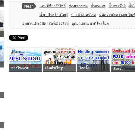
แคมป์ช้างวังโพธิ์
ช่องเขาขาด
ถ้ำกระแซ
ถ้ำดาวดึงส์
ถ้ำ
น้ำตกไทรโยคใหญ่
ปางช้างไทรโยค
มหัศจรรย์เขาวงกตต้น
อุทยานประวัติศาสตร์เมืองสิงห์
อุทยานแห่งชาติไทรโยค
จองโรงแรม
เว็บสำเร็จรูป
โฮสติ้ง
Server