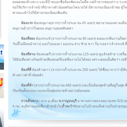
ตลอดสองข้างทาง และมีป้ายบอกชื่อห้องชัดเจนไม่มืด แต่ถ้าหากชอบสว่าง ๆ แล
ขอใช้บริการเจ้าหน้าที่นำทางตัวน้อยพร้อมไฟฉายได้ มีค่าธรรมเนียมเข้าชม ผู
พาหนะเข้าไปก็มีค่าธรรมเนียมเพิ่มเติม
ห้องแรก
ห้องหนุมาน(จากปากถ้ำประมาณ 45 เมตร) พยายามมองตามเต็มที่
หนุมานอ้าปากในตอน หนุมานอมพลับพลา
ห้องที่สอง
ห้องจระเข้ (จากปากถ้ำประมาณ 95 เมตร) ตอนแรกทีมงานก็พยายาม
วันนี้ไม่มีคนนำทาง) มองไปมองมา มองบน ล่าง ซ้าย ขวา ก็มาเจอว่าเจ้าจระเข้ ที่
ห้องที่สาม
ห้องดนตรี (จากปากถ้ำประมาณ 115 เมตร) ดูแล้วคล้าย ๆ เครื่อง
ได้ยินเสียงต่างกันคล้ายเสียงดนตรี(แต่ทีมงานไม่ได้ลอง เพราะตอนนั้นคิดว่า เห
ห้องที่สี่
ห้องค้างคาว (จากปากถ้ำประมาณ 200 เมตร) ได้ชื่อมาจากว่ามีหิ
ค้างคาวตัวจิ๋วห้อยหัว
ห้องที่ห้า
(จากปากถ้ำประมาณ 460 เมตร) และเป็นห้องสุดท้ายที่อยู่ในสุด คื
เรียงกันทั้งแบบบางและเป็นพุ่มหนาคล้ายม่านห้องนอน
การเดินทาง :
จาก อ.เมือง
จ.กาญจนบุรี
มาตามทางหลวงหมายเลข 323 เลย
4 กม. จะมีทางแยกเลี้ยวซ้ายเข้าไป
ถ้ำละว้า
ขับตามไปป้ายจะถึงด่านเก็บค่าธรรม