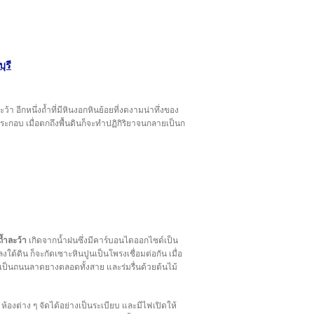
ุรี
้า อีกหนึ่งถ้ำที่มีหินงอกหินย้อยที่งดงามน่าทึ่งของ
ระกอบ เมื่อตกถึงพื้นดินก็จะทำปฏิกิริยาจนกลายเป็นก
ถ้ำละว้า
เกิดจากน้ำฝนซึ่งมีคาร์บอนไดออกไซด์เป็น
ใต้ดิน ก็จะกัดเซาะหินปูนเป็นโพรงเชื่อมต่อกัน เมื่อ
ป็นถนนลาดยางตลอดทั้งสาย และร่มรื่นด้วยต้นไม้
ห้องต่าง ๆ จัดได้อย่างเป็นระเบียบ และมีไฟเปิดให้