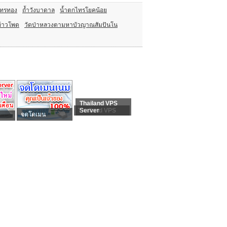
ไทรทอง
ถ้ำวังบาดาล
น้ำตกไทรโยคน้อย
ข้าวโพด
วัดป่าหลวงตามหาบัวญาณสัมปันโน
Thailand VPS
Thailand VPS
Server
จดโดเมน