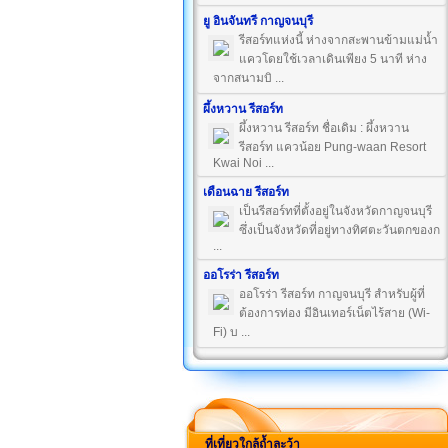
ยู อินจันทรี กาญจนบุรี
รีสอร์ทแห่งนี้ ห่างจากสะพานข้ามแม่น้ำ
แควโดยใช้เวลาเดินเพียง 5 นาที ห่าง
จากสนามบิ ...
ผึ้งหวาน รีสอร์ท
ผึ้งหวาน รีสอร์ท ชื่อเดิม : ผึ้งหวาน
รีสอร์ท แควน้อย Pung-waan Resort
Kwai Noi ...
เดือนฉาย รีสอร์ท
เป็นรีสอร์ทที่ตั้งอยู่ในจังหวัดกาญจนบุรี
ซึ่งเป็นจังหวัดที่อยู่ทางทิศตะวันตกของก
...
ออโรร่า รีสอร์ท
ออโรร่า รีสอร์ท กาญจนบุรี สำหรับผู้ที่
ต้องการท่อง มีอินเทอร์เน็ตไร้สาย (Wi-
Fi) บ ...
ที่เที่ยวใกล้ถ้ำละว้า