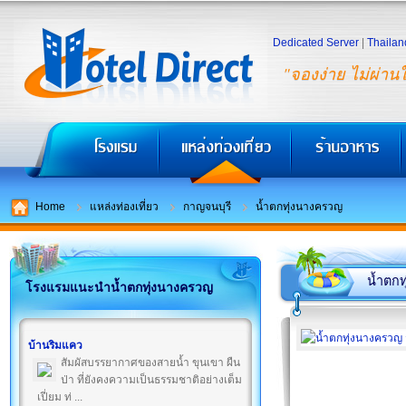
Dedicated Server
|
Thailan
"จองง่าย ไม่ผ่าน
Home
แหล่งท่องเที่ยว
กาญจนบุรี
น้ำตกทุ่งนางครวญ
น้ำตก
โรงแรมแนะนำน้ำตกทุ่งนางครวญ
บ้านริมแคว
สัมผัสบรรยากาศของสายน้ำ ขุนเขา ผืน
ป่า ที่ยังคงความเป็นธรรมชาติอย่างเต็ม
เปี่ยม ท่ ...