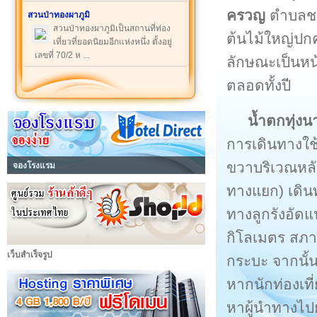
ครวญ
ตำบลชะ
สวนป่าทองผาภูมิ
สวนป่าทองผาภูมิเป็นสถานที่ท่อง
ต้นไม้ใหญ่ปกคล
เที่ยวที่ยอดนิยมอีกแห่งหนึ่ง ตั้งอยู่
เลขที่ 70/2 ห ...
ลักษณะเป็นหน
ตลอดทั้งปี
น้ำตกทุ่ง
การเดินทางใช
ขวาบริเวณหลัก
จองโรงแรม
ทางแยก) เดิน
ทางลูกรังอัดแน่
กิโลเมตร สภา
เว็บสำเร็จรูป
กระบะ จากนั้น
หากนักท่องเท
หาผู้นำทางไปย