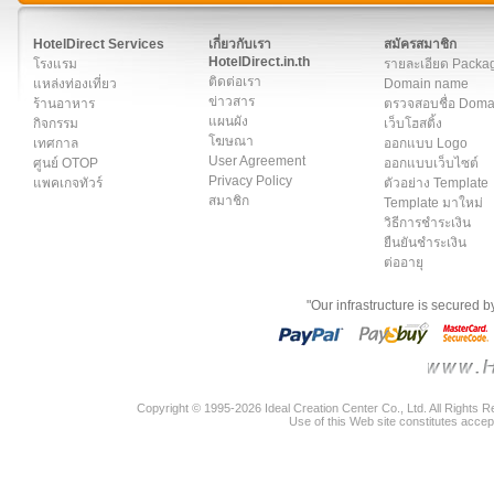
สมาชิก
|
เกี่ยวกับเรา
|
ติดต่อเรา
|
แผนผัง
|
ข่าวสาร
|
User A
HotelDirect Services
เกี่ยวกับเรา
สมัครสมาชิก
HotelDirect.in.th
โรงแรม
รายละเอียด Packa
ติดต่อเรา
แหล่งท่องเที่ยว
Domain name
ข่าวสาร
ร้านอาหาร
ตรวจสอบชื่อ Dom
แผนผัง
กิจกรรม
เว็บโฮสติ้ง
โฆษณา
เทศกาล
ออกแบบ Logo
User Agreement
ศูนย์ OTOP
ออกแบบเว็บไซต์
Privacy Policy
แพคเกจทัวร์
ตัวอย่าง Template
สมาชิก
Template มาใหม่
วิธีการชำระเงิน
ยืนยันชำระเงิน
ต่ออายุ
"Our infrastructure is secured 
Copyright © 1995-2026 Ideal Creation Center Co., Ltd. All Rights 
Use of this Web site constitutes accep