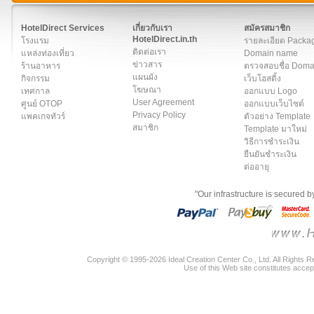
สมาชิก
|
เกี่ยวกับเรา
|
ติดต่อเรา
|
แผนผัง
|
ข่าวสาร
|
User A
HotelDirect Services
เกี่ยวกับเรา
สมัครสมาชิก
HotelDirect.in.th
โรงแรม
รายละเอียด Packa
ติดต่อเรา
แหล่งท่องเที่ยว
Domain name
ข่าวสาร
ร้านอาหาร
ตรวจสอบชื่อ Dom
แผนผัง
กิจกรรม
เว็บโฮสติ้ง
โฆษณา
เทศกาล
ออกแบบ Logo
User Agreement
ศูนย์ OTOP
ออกแบบเว็บไซต์
Privacy Policy
แพคเกจทัวร์
ตัวอย่าง Template
สมาชิก
Template มาใหม่
วิธีการชำระเงิน
ยืนยันชำระเงิน
ต่ออายุ
"Our infrastructure is secured 
Copyright © 1995-2026 Ideal Creation Center Co., Ltd. All Rights 
Use of this Web site constitutes accep