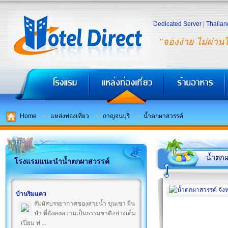
Dedicated Server
|
Thailan
"จองง่าย ไม่ผ่าน
Home
แหล่งท่องเที่ยว
กาญจนบุรี
น้ำตกผาสวรรค์
น้ำตก
โรงแรมแนะนำน้ำตกผาสวรรค์
บ้านริมแคว
สัมผัสบรรยากาศของสายน้ำ ขุนเขา ผืน
ป่า ที่ยังคงความเป็นธรรมชาติอย่างเต็ม
เปี่ยม ท่ ...