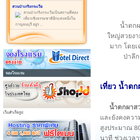
สวนป่าเกริงกระเวีย
สวนป่าเกริงกระเวียเป็นสถานที่ท่อง
เที่ยวเชิงธรรมชาติอีกแห่งหนึ่งใน
น้ำตกผา
กาญจนบุรี อยู่ร ...
ใหญ่สวยงาม
มาก โดยเฉพ
ป่าลึ
จองโรงแรม
เที่ยว น้ำต
น้ำตกผาส
เว็บสำเร็จรูป
และยังคงความส
สูงประมาณ 80
นาที ช่วงเวลา