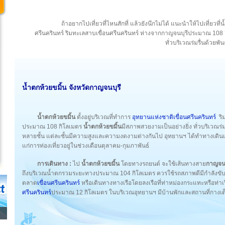
ถ้าอยากไปเที่ยวที่ไหนสักที่ แล้วยังนึกไม่ได้ แนะนำให้ไปเที่ยวที่
ศรีนครินทร์ ริมทะเลสาบเขื่อนศรีนครินทร์ ห่างจากกาญจนบุรีประมาณ 108 
ทั่วบริเวณร่มรื่นด้วยพัน
น้ำตกห้วยขมิ้น
จังหวัดกาญจนบุรี
น้ำตกห้วยขมิ้น
ตั้งอยู่บริเวณที่ทำการ
อุทยานแห่งชาติเขื่อนศรีนครินทร์
ริ
ประมาณ 108 กิโลเมตร
น้ำตกห้วยขมิ้น
มีสภาพสวยงามเป็นอย่างยิ่ง ทั่วบริเวณร่
หลายชั้น แต่ละชั้นมีความสูงและความงดงามต่างกันไป อุทยานฯ ได้ทำทางเดินเท
แก่การท่องเที่ยวอยู่ในช่วงเดือนตุลาคม-กุมภาพันธ์
การเดินทาง :
ไป
น้ำตกห้วยขมิ้น
โดยทางรถยนต์ จะใช้เส้นทางสาย
กาญจนบ
ถึงบริเวณน้ำตกรวมระยะทางประมาณ 104 กิโลเมตร ควรใช้รถสภาพดีมีกำลังขับเคล
ตลาด
เขื่อนศรีนครินทร์
หรือเดินทางทางเรือโดยลงเรือที่ท่าหม่องกระแทะหรือท่าเ
ศรีนครินทร์
ประมาณ 12 กิโลเมตร ในบริเวณอุทยานฯ มีบ้านพักและสถานที่กางเต็น