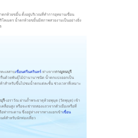
น้ำตกห้วยขมิ้น ตั้งอยู่บริเวณที่ทำการอุทยานเขื่อน
กิโลเมตร น้ำตกห้วยขมิ้นมีสภาพสวยงามเป็นอย่างยิ่ง
ธ
มทะเลสาบ
เขื่อนศรีนครินทร์
ห่างจาก
กาญจนบุรี
มรื่นด้วยพันธุ์ไม้ป่านานาชนิด น้ำตกแบ่งออกเป็น
้าสำหรับขึ้นไปชมน้ำตกแต่ละชั้น ช่วงเวลาที่เหมาะ
ุรี
-เอราวัณ ผ่านถ้ำพระธาตุห้วยพุมุด (วัดพุมุด) เข้า
ื่อนสูง หรือจะเช่ารถสองแถวจากตัวเมืองหรือที่
รือท่ากระดาน ซึ่งอยู่ห่างจากทางแยกเข้า
เขื่อน
ท์สำหรับนักท่องเที่ยว