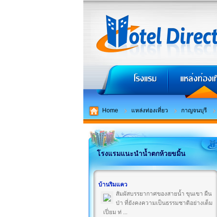
Home
แหล่งท่องเที่ยว
กาญจนบุรี
โรงแรมแนะนำน้ำตกห้วยขมิ้น
บ้านริมแคว
สัมผัสบรรยากาศของสายน้ำ ขุนเขา ผืน
ป่า ที่ยังคงความเป็นธรรมชาติอย่างเต็ม
เปี่ยม ท่ ...