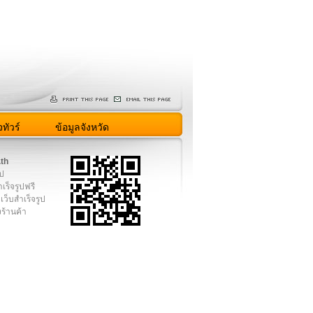
ทัวร์
ข้อมูลจังหวัด
.th
ูป
เร็จรูปฟรี
เว็บสำเร็จรูป
งร้านค้า