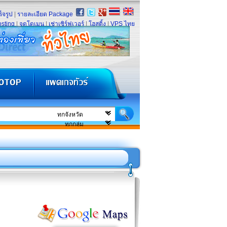
็จรูป
|
รายละเอียด Package
sting
|
จดโดเมน
|
เช่าเซิร์ฟเวอร์
|
โฮสติ้ง
|
VPS ไทย