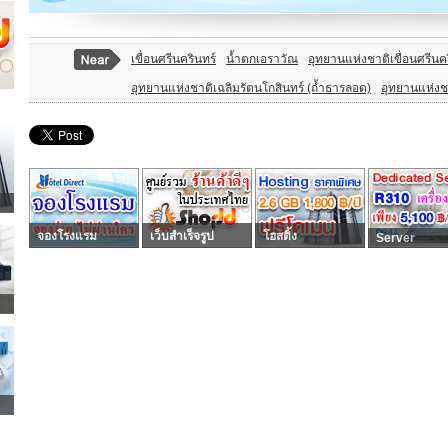
เขื่อนศรีนครินทร์
น้ำตกเอราวัณ
อุทยานแห่งชาติเขื่อนศรีนค
อุทยานแห่งชาติเฉลิมรัตนโกสินทร์ (ถ้ำธารลอด)
อุทยานแห่งช
จองโรงแรม
เว็บสำเร็จรูป
โฮสติ้ง
Server