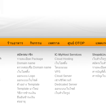
ว
ร้านอาหาร
กิจกรรม
เทศกาล
ศูนย์ OTOP
แพคเกจ
ต่อเรา
|
แผนผัง
|
ข่าวสาร
|
User Agreement
|
Privacy Policy
|
โฆษณา
สมัครสมาชิก
IC-MyHost Services
Shopdd.in
h
รายละเอียด Package
Cloud Hosting
เว็บสำเร็จร
Domain name
เว็บโฮสติ้ง
สมัครเว็บสำ
ตรวจสอบชื่อ Domain name
โดเมนเนม
รายละเอียด
เว็บโฮสติ้ง
VPS
สารบัญที่ตั้
ออกแบบ Logo
Cloud Server
สารบัญเว็บ
t
ออกแบบเว็บไซต์
เช่าเซิร์ฟเวอร์
ตัวอย่าง Template
Dedicated Server
Template มาใหม่
ออกแบบเว็บไซต์
วิธีการชำระเงิน
เว็บสำเร็จรูป
ยืนยันชำระเงิน
ต่ออายุ