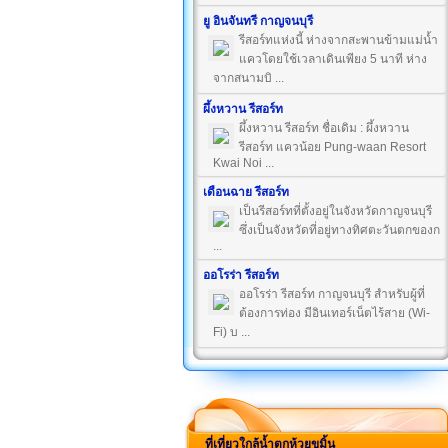
ยู อินจันทรี กาญจนบุรี
รีสอร์ทแห่งนี้ ห่างจากสะพานข้ามแม่น้ำ
แควโดยใช้เวลาเดินเพียง 5 นาที ห่าง
จากสนามบิ ...
ผึ้งหวาน รีสอร์ท
ผึ้งหวาน รีสอร์ท ชื่อเดิม : ผึ้งหวาน
รีสอร์ท แควน้อย Pung-waan Resort
Kwai Noi ...
เดือนฉาย รีสอร์ท
เป็นรีสอร์ทที่ตั้งอยู่ในจังหวัดกาญจนบุรี
ซึ่งเป็นจังหวัดที่อยู่ทางทิศตะวันตกของก
...
ออโรร่า รีสอร์ท
ออโรร่า รีสอร์ท กาญจนบุรี สำหรับผู้ที่
ต้องการท่อง มีอินเทอร์เน็ตไร้สาย (Wi-
Fi) บ ...
ที่เที่ยวใกล้น้ำตกห้วยขมิ้น