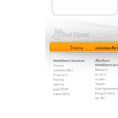
โรงแรม
แหล่งท่องเที่ย
สมาชิก
|
เกี่ยวกับเรา
|
ติด
HotelDirect Services
เกี่ยวกับเรา
HotelDirect.in.t
โรงแรม
ติดต่อเรา
แหล่งท่องเที่ยว
ข่าวสาร
ร้านอาหาร
แผนผัง
กิจกรรม
โฆษณา
เทศกาล
User Agreemen
ศูนย์ OTOP
Privacy Policy
แพคเกจทัวร์
สมาชิก