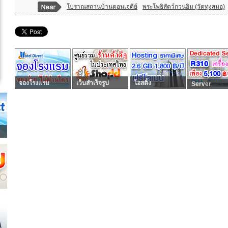
โบราณสถานบ้านดอนเจดีย์
พระโพธิสัตว์กวนอิม (วัดทุ่งสมอ)
จองโรงแรม
เว็บสำเร็จรูป
โฮสติ้ง
Server