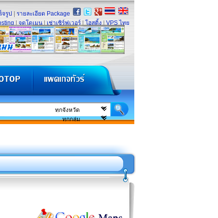
็จรูป
|
รายละเอียด Package
sting
|
จดโดเมน
|
เช่าเซิร์ฟเวอร์
|
โฮสติ้ง
|
VPS ไทย