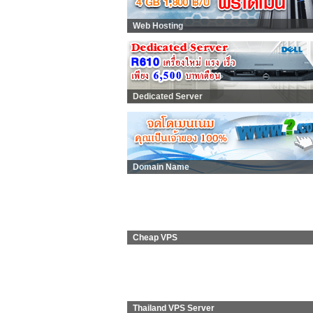
Web Hosting
Dedicated Server
Domain Name
Cheap VPS
Thailand VPS Server