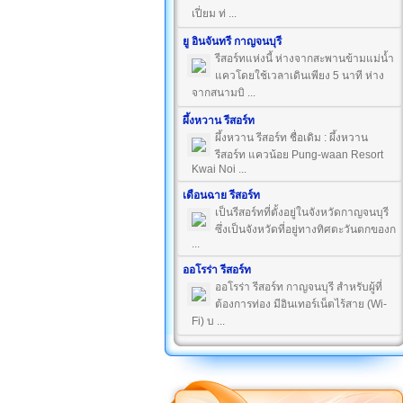
เปี่ยม ท่ ...
ยู อินจันทรี กาญจนบุรี
รีสอร์ทแห่งนี้ ห่างจากสะพานข้ามแม่น้ำ
แควโดยใช้เวลาเดินเพียง 5 นาที ห่าง
จากสนามบิ ...
ผึ้งหวาน รีสอร์ท
ผึ้งหวาน รีสอร์ท ชื่อเดิม : ผึ้งหวาน
รีสอร์ท แควน้อย Pung-waan Resort
Kwai Noi ...
เดือนฉาย รีสอร์ท
เป็นรีสอร์ทที่ตั้งอยู่ในจังหวัดกาญจนบุรี
ซึ่งเป็นจังหวัดที่อยู่ทางทิศตะวันตกของก
...
ออโรร่า รีสอร์ท
ออโรร่า รีสอร์ท กาญจนบุรี สำหรับผู้ที่
ต้องการท่อง มีอินเทอร์เน็ตไร้สาย (Wi-
Fi) บ ...