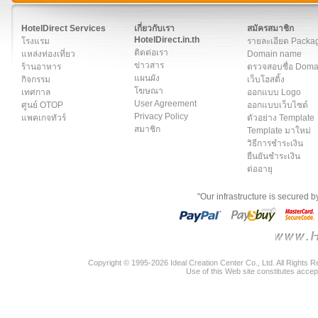
สมาชิก
|
เกี่ยวกับเรา
|
ติดต่อเรา
|
แผนผัง
|
ข่าวสาร
|
User A
HotelDirect Services
เกี่ยวกับเรา
สมัครสมาชิก
HotelDirect.in.th
โรงแรม
รายละเอียด Packa
ติดต่อเรา
แหล่งท่องเที่ยว
Domain name
ข่าวสาร
ร้านอาหาร
ตรวจสอบชื่อ Dom
แผนผัง
กิจกรรม
เว็บโฮสติ้ง
โฆษณา
เทศกาล
ออกแบบ Logo
User Agreement
ศูนย์ OTOP
ออกแบบเว็บไซต์
Privacy Policy
แพคเกจทัวร์
ตัวอย่าง Template
สมาชิก
Template มาใหม่
วิธีการชำระเงิน
ยืนยันชำระเงิน
ต่ออายุ
"Our infrastructure is secured 
Copyright © 1995-2026 Ideal Creation Center Co., Ltd. All Rights 
Use of this Web site constitutes accep