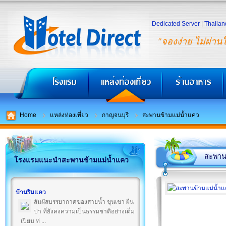
Dedicated Server
|
Thailan
"จองง่าย ไม่ผ่าน
Home
แหล่งท่องเที่ยว
กาญจนบุรี
สะพานข้ามแม่น้ำแคว
สะพาน
โรงแรมแนะนำสะพานข้ามแม่น้ำแคว
บ้านริมแคว
สัมผัสบรรยากาศของสายน้ำ ขุนเขา ผืน
ป่า ที่ยังคงความเป็นธรรมชาติอย่างเต็ม
เปี่ยม ท่ ...