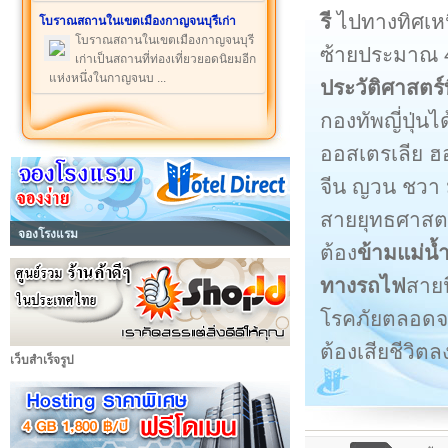
รี
ไปทางทิศเห
โบราณสถานในเขตเมืองกาญจนบุรีเก่า
โบราณสถานในเขตเมืองกาญจนบุรี
ซ้ายประมาณ 4
เก่าเป็นสถานที่ท่องเที่ยวยอดนิยมอีก
แห่งหนึ่งในกาญจนบ ...
ประวัติศาสตร์
กองทัพญี่ปุ่น
ออสเตรเลีย 
จีน ญวน ชวา 
สายยุทธศาสตร์
จองโรงแรม
ต้อง
ข้ามแม่น
ทางรถไฟ
สาย
โรคภัยตลอด
ต้องเสียชีวิตล
เว็บสำเร็จรูป