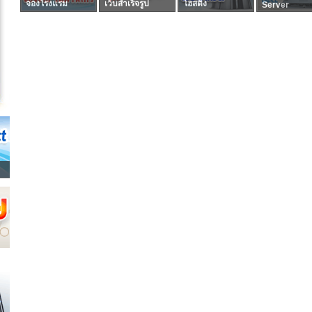
จองโรงแรม
เว็บสำเร็จรูป
โฮสติ้ง
Server