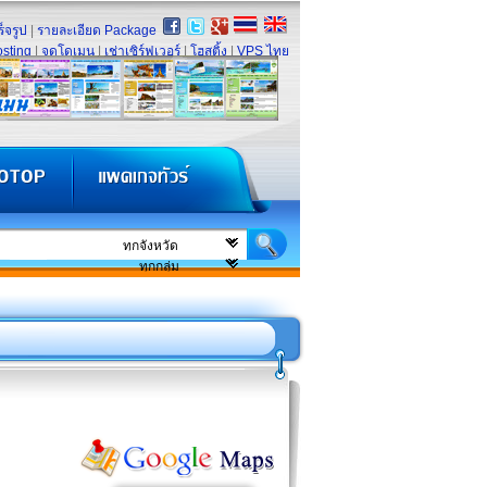
็จรูป
|
รายละเอียด Package
sting
|
จดโดเมน
|
เช่าเซิร์ฟเวอร์
|
โฮสติ้ง
|
VPS ไทย