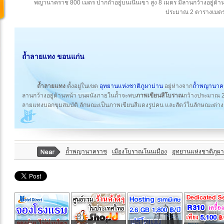
พญานาคราช 800 เมตร ปากถ้ำอยู่บนเนินเขา สูง 8 เมตร มีลานกว้างอยู่ด
ประมาณ 2 ตารางเมต
ถ้ำลายแทง ขอนแก่น
ถ้ำลายแทง
ตั้งอยู่ในเขต
อุทยานแห่งชาติภูผาม่าน
อยู่ห่างจาก
ถ้ำพญานาค
ลานกว้างอยู่ด้านหน้า บนผนังภายในถ้ำจะพบ
ภาพเขียนสีโบราณ
กว้างประมาณ 2 
ลายแทงบอกขุมสมบัติ ลักษณะเป็นภาพเขียนสีแดงรูปคน และสัตว์ในลักษณะต่
ถ้ำพญานาคราช
เมืองโบราณโนนเมือง
อุทยานแห่งชาติภูผา