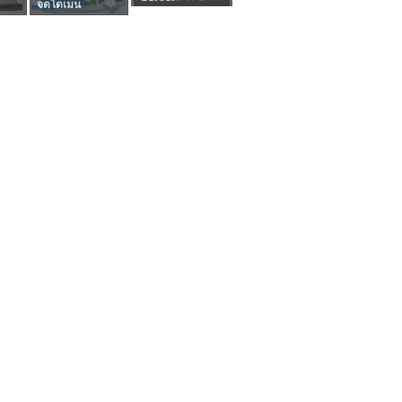
จดโดเมน