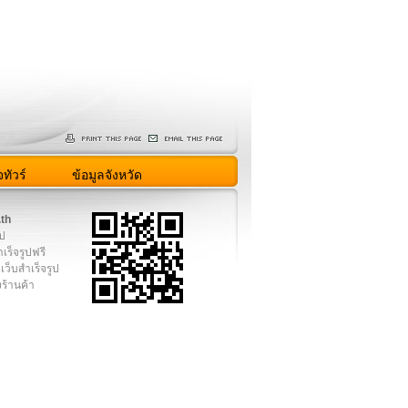
ทัวร์
ข้อมูลจังหวัด
.th
ูป
เร็จรูปฟรี
เว็บสำเร็จรูป
งร้านค้า