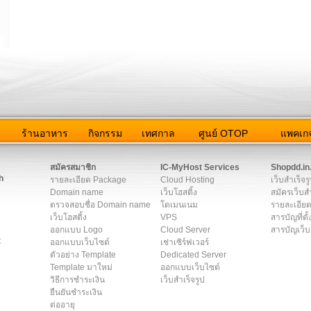
ว
ร้านอาหาร
กิจกรรม
เทศกาล
ศูนย์ OTOP
แพคเกจ
ต่อเรา
|
แผนผัง
|
ข่าวสาร
|
User Agreement
|
Privacy Policy
|
โฆษณา
สมัครสมาชิก
IC-MyHost Services
Shopdd.in
h
รายละเอียด Package
Cloud Hosting
เว็บสำเร็จร
Domain name
เว็บโฮสติ้ง
สมัครเว็บสำ
ตรวจสอบชื่อ Domain name
โดเมนเนม
รายละเอียด
เว็บโฮสติ้ง
VPS
สารบัญที่ตั้
ออกแบบ Logo
Cloud Server
สารบัญเว็บ
t
ออกแบบเว็บไซต์
เช่าเซิร์ฟเวอร์
ตัวอย่าง Template
Dedicated Server
Template มาใหม่
ออกแบบเว็บไซต์
วิธีการชำระเงิน
เว็บสำเร็จรูป
ยืนยันชำระเงิน
ต่ออายุ