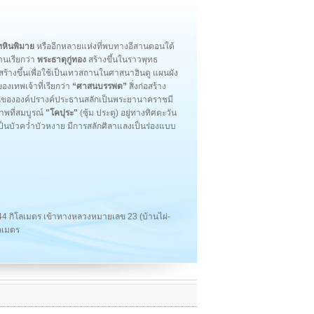
หินพิมาย
หรืออีกหลายแห่งที่พบทางอีสานตอนใต้
้านเรียกว่า
พระธาตุกู่ทอง
สร้างขึ้นในราวพุทธ
างขึ้นเพื่อใช้เป็นเทวสถานในศาสนาฮินดู แผนผัง
องเทพเจ้าที่เรียกว่า
“ศาสนบรรพต”
สิ่งก่อสร้าง
งองค์ปรางค์ประธานสลักเป็นพระยานาคราชมี
าพที่สมบูรณ์
"โคปุระ"
(ซุ้ม ประตู) อยู่ทางทิศตะวัน
เป็นบัวคว่ำบัวหงาย มีการสลักศิลาแลงเป็นร่องแบบ
 44 กิโลเมตร เข้าทางหลวงหมายเลข 23 (บ้านไผ่-
โลเมตร