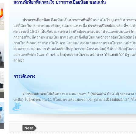
สถานที่เที่ยวที่น่าสนใจ ปราสาทเปือยน้อย ขอนแก่น
ปราสาทเปือยน้อย
ถึงแม้จะเป็น
ปราสาทหิน
ที่มีขนาดไม่ใหญ่เท่ากับ
ปราสาท
แต่ก็นับเป็นปราสาทเขมรที่สมบูรณ์มากแห่งหนึ่ง
ปราสาทเปือยน้อย
หรือ ที่ชาวบ
ศตวรรษที่ 16-17 เป็นศิลปะผสมระหว่างศิลปะเขมรแบบบาปวนและแบบนครวัด สร้
การก่อสร้างมีความหมายเป็นเขาพระสุเมรุ ซึ่งถือเป็นแกนจักรวาลอันเป็นที่สถิตย์ข
ภายในบริเวณปราสาท เป็นไปตามแบบแผนของศาสนสถานขอมโบราณ หน้าบันขอ
ลวดลายสวยงามมาก ทับหลังสลักเป็นรูปนารายณ์บรรทมสินธุ์ ที่นับว่ายังอยู่ในสภ
ออก และทิศตะวันตก ด้านข้างโคปุระเจาะเป็นช่องหน้าต่าง "
กำแพงแก้ว
" มีฐาน
ลาดบัว
การเดินทาง
จาก
ขอนแก่น
จะใช้เส้นทางหลวงหมายเลข 2 (
ขอนแก่น
-บ้านไผ่) ระยะทาง
บรบือ) ไปอีกประมาณ 11 กิโลเมตร แล้วแยกขวาเข้าสู่อำเภอ
เปือยน้อย
อีก 24 กิ