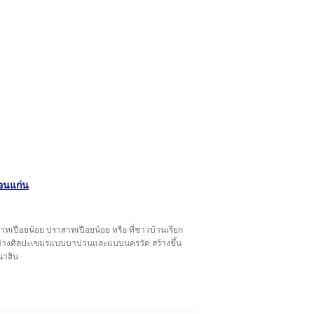
อนแก่น
าสาทเปือยน้อย ปราสาทเปือยน้อย หรือ ที่ชาวบ้านเรียก
ระหว่างศิลปะเขมรแบบบาปวนและแบบนครวัด สร้างขึ้น
นาฮิน