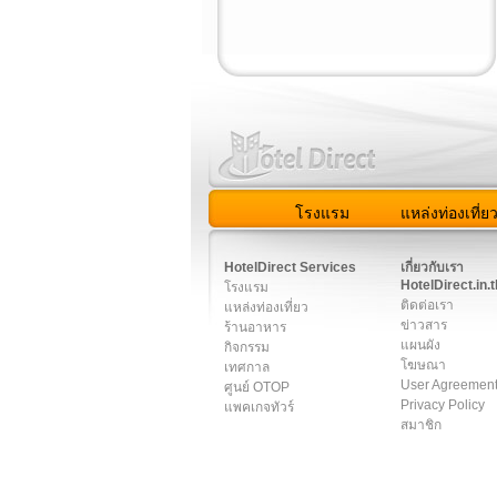
โรงแรม
แหล่งท่องเที่ย
สมาชิก
|
เกี่ยวกับเรา
|
ติด
HotelDirect Services
เกี่ยวกับเรา
HotelDirect.in.t
โรงแรม
ติดต่อเรา
แหล่งท่องเที่ยว
ข่าวสาร
ร้านอาหาร
แผนผัง
กิจกรรม
โฆษณา
เทศกาล
User Agreemen
ศูนย์ OTOP
Privacy Policy
แพคเกจทัวร์
สมาชิก