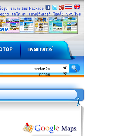
็จรูป
|
รายละเอียด Package
sting
|
จดโดเมน
|
เช่าเซิร์ฟเวอร์
|
โฮสติ้ง
|
VPS ไทย