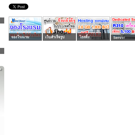
จองโรงแรม
เว็บสำเร็จรูป
โฮสติ้ง
Server