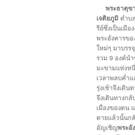
พระธาตุข
เจติยภูมิ
ตำบลบ
รีย์ซึ่งเป็นเ
พระอังคารของพ
ใหม่ๆ มาบรรจุ
รวม 9 องค์น
มะขามแห่งหนึ่
เวลาพลบค่ำแล้
รุ่งเช้าจึงเดิ
จึงเดินทางกลั
เมืองของตน แ
ตายแล้วนั้นกลั
อัญเชิญ
พระอั