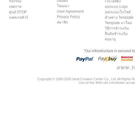
แผนผัง
กิจกรรม
เว็บโฮสติ้ง
โฆษณา
เทศกาล
ออกแบบ Logo
User Agreement
ศูนย์ OTOP
ออกแบบเว็บไซต์
Privacy Policy
แพคเกจทัวร์
ตัวอย่าง Template
สมาชิก
Template มาใหม่
วิธีการชำระเงิน
ยืนยันชำระเงิน
ต่ออายุ
"Our infrastructure is secured 
Copyright © 1995-2026 Ideal Creation Center Co., Ltd. All Rights 
Use of this Web site constitutes accep