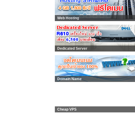
Web Hosting
Dedicated Server
Domain Name
Cheap VPS