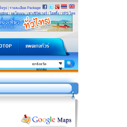
็จรูป
|
รายละเอียด Package
sting
|
จดโดเมน
|
เช่าเซิร์ฟเวอร์
|
โฮสติ้ง
|
VPS ไทย