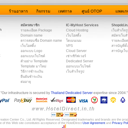
ว
ร้านอาหาร
กิจกรรม
เทศกาล
ศูนย์ OTOP
แพคเกจ
ต่อเรา
|
แผนผัง
|
ข่าวสาร
|
User Agreement
|
Privacy Policy
|
โฆษณา
สมัครสมาชิก
IC-MyHost Services
Shopdd.in
h
รายละเอียด Package
Cloud Hosting
เว็บสำเร็จร
Domain name
เว็บโฮสติ้ง
สมัครเว็บสำ
ตรวจสอบชื่อ Domain name
โดเมนเนม
รายละเอียด
เว็บโฮสติ้ง
VPS
สารบัญที่ตั้
ออกแบบ Logo
Cloud Server
สารบัญเว็บ
t
ออกแบบเว็บไซต์
เช่าเซิร์ฟเวอร์
ตัวอย่าง Template
Dedicated Server
Template มาใหม่
ออกแบบเว็บไซต์
วิธีการชำระเงิน
เว็บสำเร็จรูป
ยืนยันชำระเงิน
ต่ออายุ
"Our infrastructure is secured by
Thailand Dedicated Server
expertise since 2004."
eation Center Co., Ltd. All Rights Reserved. Designated trademarks and brands are the prope
e of this Web site constitutes acceptance of the HotelDirect
User Agreement
and
Privacy Pol