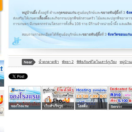
หมู่บ้านผึ้ง
ตั้งอยู่ที่ ตำบล
กุดขอนแก่น
ศูนย์อนุรักษ์และ
ขยายพันธุ์ผึ้ง
ที่ 3
จัง
ส่งเสริมให้เกษตร
เลี้ยงผึ้ง
และกิจกรรมปลูกพืชผักสวนครัว ไม้ผลและปลูกพืชอาหารผึ
การเกษตร มีเกษตรกรร่วมโครงการทั้งสิ้น 108 ราย มีร้านจำหน่ายน้ำผึ้ง และผลิ
สอบถามรายละเอียดได้ที่ศูนย์อนุรักษ์และ
ขยายพันธุ์ผึ้ง
ที่ 3
จังหวัดขอนแก่น
น้ำตกตาดฟ้า
พัทยา 2
พิพิธภัณฑ์ไดโนเสาร์ภูเวียง
หมู่บ้า
จองโรงแรม
เว็บสำเร็จรูป
โฮสติ้ง
Server