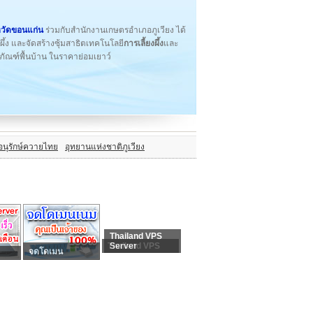
หวัดขอนแก่น
ร่วมกับสำนักงานเกษตรอำเภอภูเวียง ได้
้ง และจัดสร้างซุ้มสาธิตเทคโนโลยี
การเลี้ยงผึ้ง
และ
ตภัณฑ์พื้นบ้าน ในราคาย่อมเยาว์
นอนุรักษ์ควายไทย
อุทยานแห่งชาติภูเวียง
Thailand VPS
Thailand VPS
Server
จดโดเมน