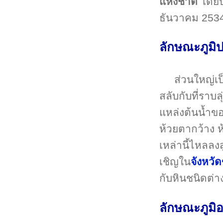
แห่งชาติ
โดยปร
ธันวาคม 2534
ลักษณะภูมิ
ส่วนใหญ่เป
สลับกับที่ราบ
แหล่งต้นน้ำขอ
ห้วยตากว้าง 
เหล่านี้ไหลลง
เชิญใน
จังหวั
กับหินชนิดต่า
ลักษณะภูมิ