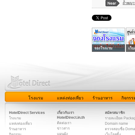
ถ้ำพญ
จองโรงแรม
เว็บ
โรงแรม
แหล่งท่องเที่ยว
ร้านอาหาร
กิจกรร
สมาชิก
|
เกี่ยวกับเรา
|
ติดต่อเรา
|
แผนผัง
|
ข่าวสาร
|
User A
HotelDirect Services
เกี่ยวกับเรา
สมัครสมาชิก
HotelDirect.in.th
โรงแรม
รายละเอียด Packa
ติดต่อเรา
แหล่งท่องเที่ยว
Domain name
ข่าวสาร
ร้านอาหาร
ตรวจสอบชื่อ Dom
แผนผัง
กิจกรรม
เว็บโฮสติ้ง