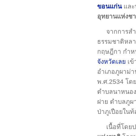
ขอนแก่น
และป
อุทยานแห่งชา
จากการสำรว
ธรรมชาติหลา
กฤษฎีกา กำหนด
จังหวัดเลย
เข้
อำเภอภูผาม่
พ.ศ.2534 โดย
ตำบลนาหนองท
ฝาย ตำบลภูผา
ป่าภูเปือยในท
เนื้อที่โด