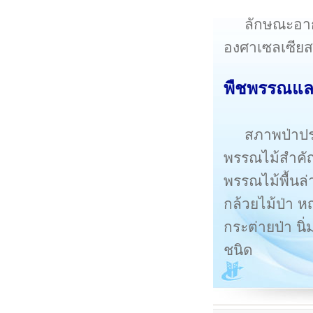
ลักษณะอากา
องศาเซลเซียส
พืชพรรณและ
สภาพป่าปร
พรรณไม้สำคัญ 
พรรณไม้พื้นล่า
กล้วยไม้ป่า หญ
กระต่ายป่า นิ
ชนิด