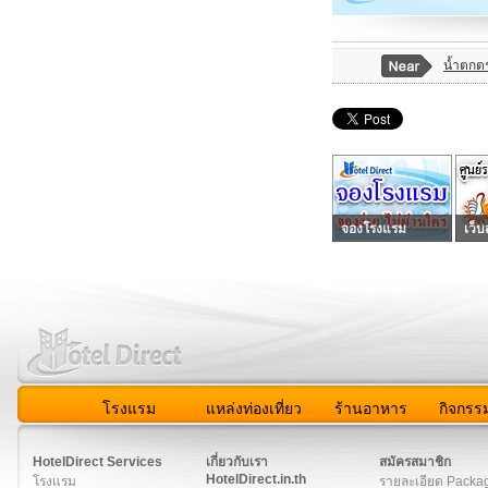
น้ำตกต
จองโรงแรม
เว็บ
โรงแรม
แหล่งท่องเที่ยว
ร้านอาหาร
กิจกรร
สมาชิก
|
เกี่ยวกับเรา
|
ติดต่อเรา
|
แผนผัง
|
ข่าวสาร
|
User A
HotelDirect Services
เกี่ยวกับเรา
สมัครสมาชิก
HotelDirect.in.th
โรงแรม
รายละเอียด Packa