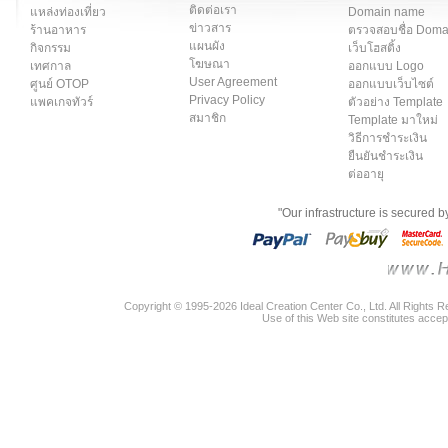
ติดต่อเรา
แหล่งท่องเที่ยว
Domain name
ข่าวสาร
ร้านอาหาร
ตรวจสอบชื่อ Dom
แผนผัง
กิจกรรม
เว็บโฮสติ้ง
โฆษณา
เทศกาล
ออกแบบ Logo
User Agreement
ศูนย์ OTOP
ออกแบบเว็บไซต์
Privacy Policy
แพคเกจทัวร์
ตัวอย่าง Template
สมาชิก
Template มาใหม่
วิธีการชำระเงิน
ยืนยันชำระเงิน
ต่ออายุ
"Our infrastructure is secured 
Copyright © 1995-2026 Ideal Creation Center Co., Ltd. All Rights 
Use of this Web site constitutes accep