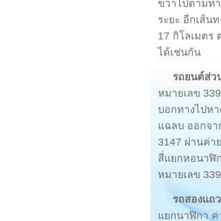
ขวาไปตามทาง
ระยะ อีกเส้นท
17 กิโลเมตร 
ได้เช่นกัน
รถยนต์ส่ว
หมายเลข 3399 
บอกทางไปหาดเจ
แฉลบ ออกจาก
3147 ผ่านค่าย
สี่แยกหอนาฬิ
หมายเลข 339
รถสองแถว
แยกนาฬิกา ค