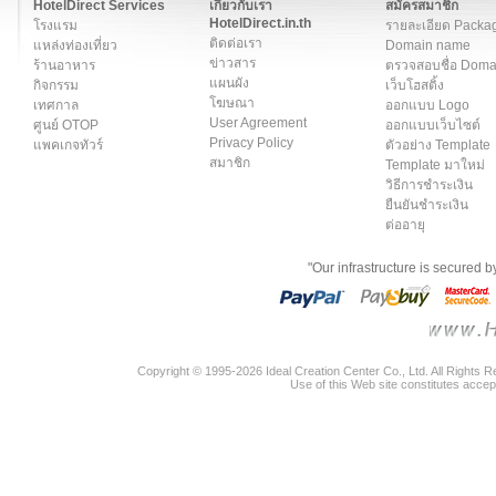
HotelDirect Services
เกี่ยวกับเรา
สมัครสมาชิก
HotelDirect.in.th
โรงแรม
รายละเอียด Packa
ติดต่อเรา
แหล่งท่องเที่ยว
Domain name
ข่าวสาร
ร้านอาหาร
ตรวจสอบชื่อ Dom
แผนผัง
กิจกรรม
เว็บโฮสติ้ง
โฆษณา
เทศกาล
ออกแบบ Logo
User Agreement
ศูนย์ OTOP
ออกแบบเว็บไซต์
Privacy Policy
แพคเกจทัวร์
ตัวอย่าง Template
สมาชิก
Template มาใหม่
วิธีการชำระเงิน
ยืนยันชำระเงิน
ต่ออายุ
"Our infrastructure is secured 
Copyright © 1995-2026 Ideal Creation Center Co., Ltd. All Rights 
Use of this Web site constitutes accep