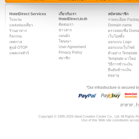
สมาชิก
|
เกี่ยวกับเรา
|
ติดต่อเรา
|
แผนผัง
|
ข่าวสาร
|
User A
HotelDirect Services
เกี่ยวกับเรา
สมัครสมาชิก
HotelDirect.in.th
โรงแรม
รายละเอียด Packa
ติดต่อเรา
แหล่งท่องเที่ยว
Domain name
ข่าวสาร
ร้านอาหาร
ตรวจสอบชื่อ Dom
แผนผัง
กิจกรรม
เว็บโฮสติ้ง
โฆษณา
เทศกาล
ออกแบบ Logo
User Agreement
ศูนย์ OTOP
ออกแบบเว็บไซต์
Privacy Policy
แพคเกจทัวร์
ตัวอย่าง Template
สมาชิก
Template มาใหม่
วิธีการชำระเงิน
ยืนยันชำระเงิน
ต่ออายุ
"Our infrastructure is secured 
Copyright © 1995-2026 Ideal Creation Center Co., Ltd. All Rights 
Use of this Web site constitutes accep