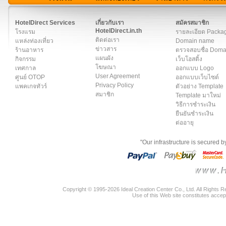
สมาชิก
|
เกี่ยวกับเรา
|
ติดต่อเรา
|
แผนผัง
|
ข่าวสาร
|
User A
HotelDirect Services
เกี่ยวกับเรา
สมัครสมาชิก
HotelDirect.in.th
โรงแรม
รายละเอียด Packa
ติดต่อเรา
แหล่งท่องเที่ยว
Domain name
ข่าวสาร
ร้านอาหาร
ตรวจสอบชื่อ Dom
แผนผัง
กิจกรรม
เว็บโฮสติ้ง
โฆษณา
เทศกาล
ออกแบบ Logo
User Agreement
ศูนย์ OTOP
ออกแบบเว็บไซต์
Privacy Policy
แพคเกจทัวร์
ตัวอย่าง Template
สมาชิก
Template มาใหม่
วิธีการชำระเงิน
ยืนยันชำระเงิน
ต่ออายุ
"Our infrastructure is secured 
Copyright © 1995-2026 Ideal Creation Center Co., Ltd. All Rights 
Use of this Web site constitutes accep