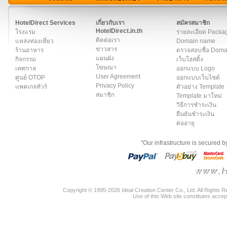
สมาชิก
|
เกี่ยวกับเรา
|
ติดต่อเรา
|
แผนผัง
|
ข่าวสาร
|
User A
HotelDirect Services
เกี่ยวกับเรา
สมัครสมาชิก
HotelDirect.in.th
โรงแรม
รายละเอียด Packa
ติดต่อเรา
แหล่งท่องเที่ยว
Domain name
ข่าวสาร
ร้านอาหาร
ตรวจสอบชื่อ Dom
แผนผัง
กิจกรรม
เว็บโฮสติ้ง
โฆษณา
เทศกาล
ออกแบบ Logo
User Agreement
ศูนย์ OTOP
ออกแบบเว็บไซต์
Privacy Policy
แพคเกจทัวร์
ตัวอย่าง Template
สมาชิก
Template มาใหม่
วิธีการชำระเงิน
ยืนยันชำระเงิน
ต่ออายุ
"Our infrastructure is secured 
Copyright © 1995-2026 Ideal Creation Center Co., Ltd. All Rights 
Use of this Web site constitutes accep