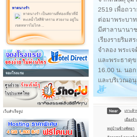
2519 เพื่อถวา
หาดนางรำ
หาดนางรำ เป็นสถานที่ท่องเที่ยวที่มี
ต่อมาพระบาทสม
ทะเลน้ำใสสีฟ้าคราม สวยงาม อยู่ใน
เขตทหารไม่ไกล ...
มีศาลานานาชาต
เรียงรายริมส
จำลอง พระเจดี
และพระธาตุขอ
16.00 น. นอกจ
จองโรงแรม
และบริเวณอนุรั
เกาะล้า
เว็บสำเร็จรูป
เมืองจ
หมู่บ้านช้างพัทยา