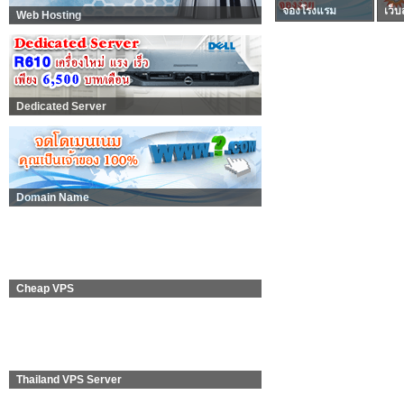
จองโรงแรม
เว็บ
Web Hosting
Dedicated Server
Domain Name
Cheap VPS
Thailand VPS Server