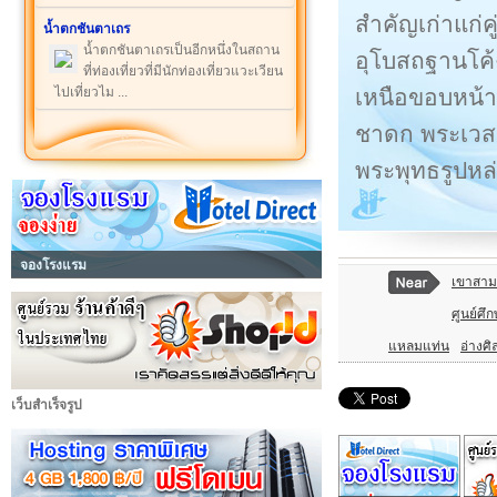
สำคัญเก่าแก่คู
น้ำตกชันตาเถร
น้ำตกชันตาเถรเป็นอีกหนึ่งในสถาน
อุโบสถฐานโค้
ที่ท่องเที่ยวที่มีนักท่องเที่ยวแวะเวียน
เหนือขอบหน้าต
ไปเที่ยวไม ...
ชาดก พระเวสส
พระพุทธรูปหล่
จองโรงแรม
เขาสาม
ศูนย์ศึ
แหลมแท่น
อ่างศิ
เว็บสำเร็จรูป