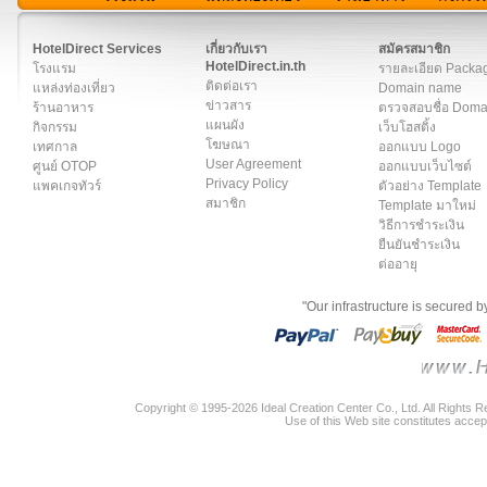
สมาชิก
|
เกี่ยวกับเรา
|
ติดต่อเรา
|
แผนผัง
|
ข่าวสาร
|
User A
HotelDirect Services
เกี่ยวกับเรา
สมัครสมาชิก
HotelDirect.in.th
โรงแรม
รายละเอียด Packa
ติดต่อเรา
แหล่งท่องเที่ยว
Domain name
ข่าวสาร
ร้านอาหาร
ตรวจสอบชื่อ Dom
แผนผัง
กิจกรรม
เว็บโฮสติ้ง
โฆษณา
เทศกาล
ออกแบบ Logo
User Agreement
ศูนย์ OTOP
ออกแบบเว็บไซต์
Privacy Policy
แพคเกจทัวร์
ตัวอย่าง Template
สมาชิก
Template มาใหม่
วิธีการชำระเงิน
ยืนยันชำระเงิน
ต่ออายุ
"Our infrastructure is secured 
Copyright © 1995-2026 Ideal Creation Center Co., Ltd. All Rights 
Use of this Web site constitutes accep