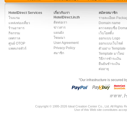
สมาชิก
|
เกี่ยวกับเรา
|
ติดต่อเรา
|
แผนผัง
|
ข่าวสาร
|
User A
HotelDirect Services
เกี่ยวกับเรา
สมัครสมาชิก
HotelDirect.in.th
โรงแรม
รายละเอียด Packa
ติดต่อเรา
แหล่งท่องเที่ยว
Domain name
ข่าวสาร
ร้านอาหาร
ตรวจสอบชื่อ Dom
แผนผัง
กิจกรรม
เว็บโฮสติ้ง
โฆษณา
เทศกาล
ออกแบบ Logo
User Agreement
ศูนย์ OTOP
ออกแบบเว็บไซต์
Privacy Policy
แพคเกจทัวร์
ตัวอย่าง Template
สมาชิก
Template มาใหม่
วิธีการชำระเงิน
ยืนยันชำระเงิน
ต่ออายุ
"Our infrastructure is secured 
Copyright © 1995-2026 Ideal Creation Center Co., Ltd. All Rights 
Use of this Web site constitutes accep