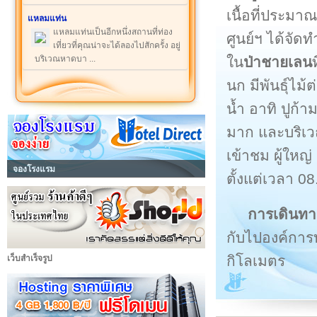
เนื้อที่ประมาณ
แหลมแท่น
แหลมแท่นเป็นอีกหนึ่งสถานที่ท่อง
ศูนย์ฯ ได้จั
เที่ยวที่คุณน่าจะได้ลองไปสักครั้ง อยู่
ใน
ป่าชายเลน
บริเวณหาดบา ...
นก มีพันธุ์ไม
น้ำ อาทิ ปูก้
มาก และบริเว
เข้าชม ผู้ใหญ
จองโรงแรม
ตั้งแต่เวลา 0
การเดินทา
กับไปองค์การ
กิโลเมตร
เว็บสำเร็จรูป