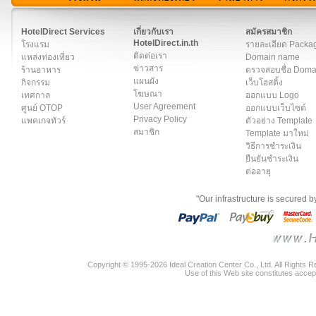
สมาชิก
|
เกี่ยวกับเรา
|
ติดต่อเรา
|
แผนผัง
|
ข่าวสาร
|
User A
HotelDirect Services
เกี่ยวกับเรา
สมัครสมาชิก
HotelDirect.in.th
โรงแรม
รายละเอียด Packa
ติดต่อเรา
แหล่งท่องเที่ยว
Domain name
ข่าวสาร
ร้านอาหาร
ตรวจสอบชื่อ Dom
แผนผัง
กิจกรรม
เว็บโฮสติ้ง
โฆษณา
เทศกาล
ออกแบบ Logo
User Agreement
ศูนย์ OTOP
ออกแบบเว็บไซต์
Privacy Policy
แพคเกจทัวร์
ตัวอย่าง Template
สมาชิก
Template มาใหม่
วิธีการชำระเงิน
ยืนยันชำระเงิน
ต่ออายุ
"Our infrastructure is secured 
Copyright © 1995-2026 Ideal Creation Center Co., Ltd. All Rights 
Use of this Web site constitutes accep