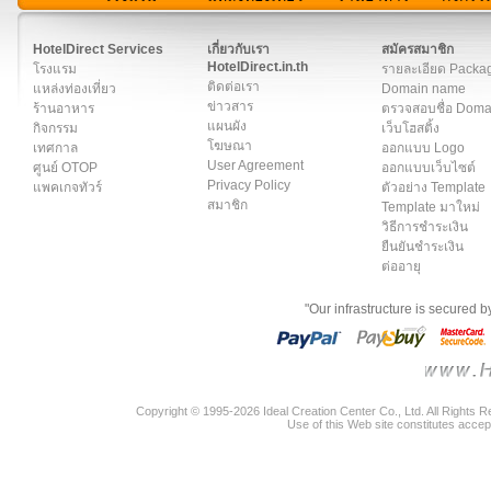
สมาชิก
|
เกี่ยวกับเรา
|
ติดต่อเรา
|
แผนผัง
|
ข่าวสาร
|
User A
HotelDirect Services
เกี่ยวกับเรา
สมัครสมาชิก
HotelDirect.in.th
โรงแรม
รายละเอียด Packa
ติดต่อเรา
แหล่งท่องเที่ยว
Domain name
ข่าวสาร
ร้านอาหาร
ตรวจสอบชื่อ Dom
แผนผัง
กิจกรรม
เว็บโฮสติ้ง
โฆษณา
เทศกาล
ออกแบบ Logo
User Agreement
ศูนย์ OTOP
ออกแบบเว็บไซต์
Privacy Policy
แพคเกจทัวร์
ตัวอย่าง Template
สมาชิก
Template มาใหม่
วิธีการชำระเงิน
ยืนยันชำระเงิน
ต่ออายุ
"Our infrastructure is secured 
Copyright © 1995-2026 Ideal Creation Center Co., Ltd. All Rights 
Use of this Web site constitutes accep