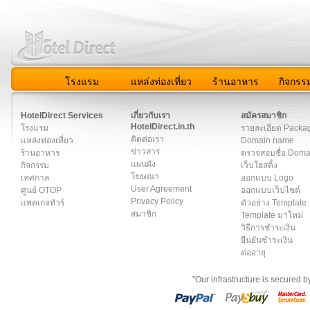
โรงแรม
แหล่งท่องเที่ยว
ร้านอาหาร
กิจกรร
สมาชิก
|
เกี่ยวกับเรา
|
ติดต่อเรา
|
แผนผัง
|
ข่าวสาร
|
User A
HotelDirect Services
เกี่ยวกับเรา
สมัครสมาชิก
HotelDirect.in.th
โรงแรม
รายละเอียด Packa
ติดต่อเรา
แหล่งท่องเที่ยว
Domain name
ข่าวสาร
ร้านอาหาร
ตรวจสอบชื่อ Dom
แผนผัง
กิจกรรม
เว็บโฮสติ้ง
โฆษณา
เทศกาล
ออกแบบ Logo
User Agreement
ศูนย์ OTOP
ออกแบบเว็บไซต์
Privacy Policy
แพคเกจทัวร์
ตัวอย่าง Template
สมาชิก
Template มาใหม่
วิธีการชำระเงิน
ยืนยันชำระเงิน
ต่ออายุ
"Our infrastructure is secured 