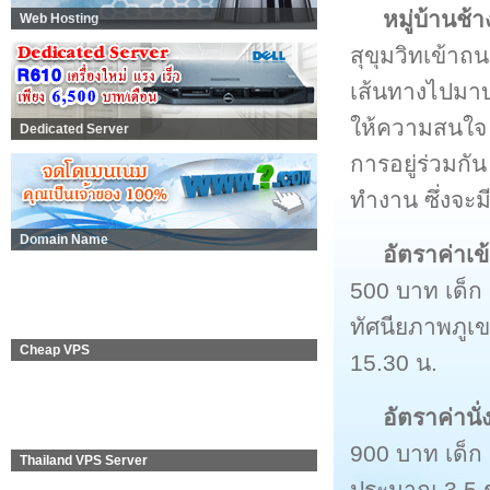
หมู่บ้านช้
Web Hosting
สุขุมวิทเข้า
เส้นทางไปมาบย
ให้ความสนใจ เ
Dedicated Server
การอยู่ร่วมกั
ทำงาน ซึ่งจะม
Domain Name
อัตราค่าเข
500 บาท เด็ก 
ทัศนียภาพภูเข
Cheap VPS
15.30 น.
อัตราค่านั่
900 บาท เด็ก
Thailand VPS Server
ประมาณ 3.5 ชั