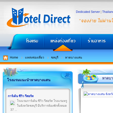
Dedicated Server
|
Thailan
"จองง่าย ไม่ผ่าน
Home
แหล่งท่องเที่ยว
ชลบุรี
หาดบางแสน
หาดบ
โรงแรมแนะนำหาดบางแสน
การ์เด้น ซีวิว รีสอร์ท
โรงแรมการ์เด้น ซีวิว รีสอร์ท โรงแรมหรู
ในจังหวัดชลบุรี มีบริการห้องพักทั้งหมด
37 ...