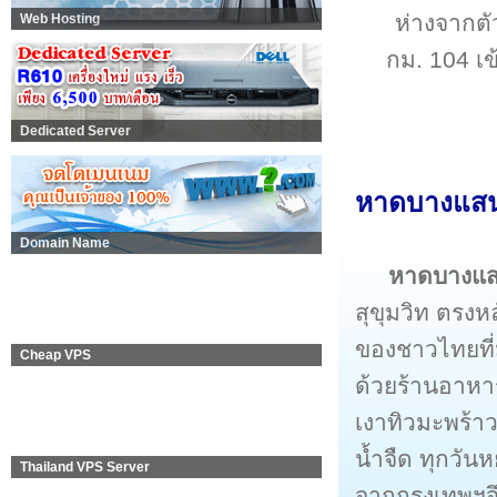
ห่างจากตั
Web Hosting
กม. 104 เข
Dedicated Server
หาดบางแสน 
Domain Name
หาดบางแ
สุขุมวิท ตรงห
ของชาวไทยที่ม
Cheap VPS
ด้วยร้านอาหาร
เงาทิวมะพร้าว
น้ำจืด ทุกวัน
Thailand VPS Server
จากกรุงเทพฯจ