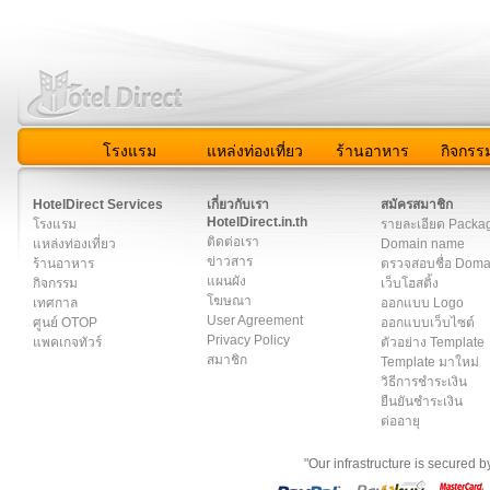
โรงแรม
แหล่งท่องเที่ยว
ร้านอาหาร
กิจกรร
สมาชิก
|
เกี่ยวกับเรา
|
ติดต่อเรา
|
แผนผัง
|
ข่าวสาร
|
User A
HotelDirect Services
เกี่ยวกับเรา
สมัครสมาชิก
HotelDirect.in.th
โรงแรม
รายละเอียด Packa
ติดต่อเรา
แหล่งท่องเที่ยว
Domain name
ข่าวสาร
ร้านอาหาร
ตรวจสอบชื่อ Dom
แผนผัง
กิจกรรม
เว็บโฮสติ้ง
โฆษณา
เทศกาล
ออกแบบ Logo
User Agreement
ศูนย์ OTOP
ออกแบบเว็บไซต์
Privacy Policy
แพคเกจทัวร์
ตัวอย่าง Template
สมาชิก
Template มาใหม่
วิธีการชำระเงิน
ยืนยันชำระเงิน
ต่ออายุ
"Our infrastructure is secured 