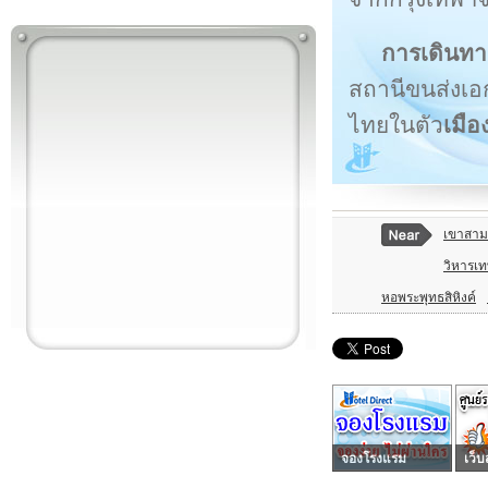
การเดินทา
สถานีขนส่งเอก
ไทยในตัว
เมือ
เขาสาม
วิหารเท
หอพระพุทธสิหิงค์
จองโรงแรม
เว็บ