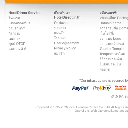
สมาชิก
|
เกี่ยวกับเรา
|
ติดต่อเรา
|
แผนผัง
|
ข่าวสาร
|
User A
HotelDirect Services
เกี่ยวกับเรา
สมัครสมาชิก
HotelDirect.in.th
โรงแรม
รายละเอียด Packa
ติดต่อเรา
แหล่งท่องเที่ยว
Domain name
ข่าวสาร
ร้านอาหาร
ตรวจสอบชื่อ Dom
แผนผัง
กิจกรรม
เว็บโฮสติ้ง
โฆษณา
เทศกาล
ออกแบบ Logo
User Agreement
ศูนย์ OTOP
ออกแบบเว็บไซต์
Privacy Policy
แพคเกจทัวร์
ตัวอย่าง Template
สมาชิก
Template มาใหม่
วิธีการชำระเงิน
ยืนยันชำระเงิน
ต่ออายุ
"Our infrastructure is secured 
Copyright © 1995-2026 Ideal Creation Center Co., Ltd. All Rights 
Use of this Web site constitutes accep