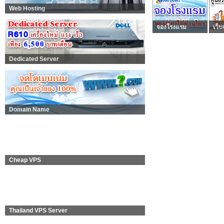
Web Hosting
จองโรงแรม
เว็บ
Dedicated Server
Domain Name
Cheap VPS
Thailand VPS Server