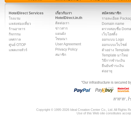
สมาชิก
|
เกี่ยวกับเรา
|
ติดต่อเรา
|
แผนผัง
|
ข่าวสาร
|
User A
HotelDirect Services
เกี่ยวกับเรา
สมัครสมาชิก
HotelDirect.in.th
โรงแรม
รายละเอียด Packa
ติดต่อเรา
แหล่งท่องเที่ยว
Domain name
ข่าวสาร
ร้านอาหาร
ตรวจสอบชื่อ Dom
แผนผัง
กิจกรรม
เว็บโฮสติ้ง
โฆษณา
เทศกาล
ออกแบบ Logo
User Agreement
ศูนย์ OTOP
ออกแบบเว็บไซต์
Privacy Policy
แพคเกจทัวร์
ตัวอย่าง Template
สมาชิก
Template มาใหม่
วิธีการชำระเงิน
ยืนยันชำระเงิน
ต่ออายุ
"Our infrastructure is secured 
Copyright © 1995-2026 Ideal Creation Center Co., Ltd. All Rights 
Use of this Web site constitutes accep