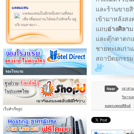
และร้านขายสินค
แหลมแท่น
แหลมแท่นเป็นอีกหนึ่งสถานที่ท่อง
เข้ามาหลังสงคร
เที่ยวที่คุณน่าจะได้ลองไปสักครั้ง อยู่
บริเวณหาดบา ...
แถบ
อ่างศิลา
ม
และตุ๊กตาตกแ
ชายทะเลเก่าแก่
สถาปัตยกรรมแบ
จองโรงแรม
เขาสาม
วิหารเท
หอพระพุทธสิหิงค์
เว็บสำเร็จรูป