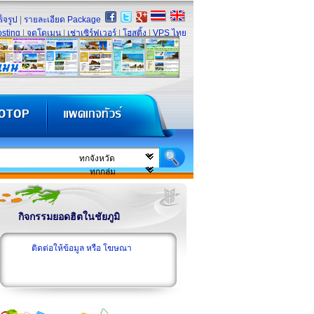
็จรูป
|
รายละเอียด Package
sting
|
จดโดเมน
|
เช่าเซิร์ฟเวอร์
|
โฮสติ้ง
|
VPS ไทย
กิจกรรมยอดฮิตในชัยภูมิ
ติดต่อให้ข้อมูล หรือ โฆษณา