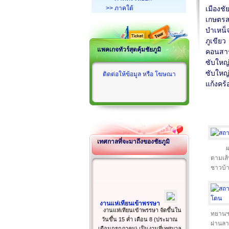
>> ภาคใต้
เมืองชัย
เกษตรส
บำเหน็
ภูเขียว
แพคเกจทัวร์สุดคุ้มชัยภูมิ
คอนสา
ซับใหญ
ซับใหญ
ติดต่อให้ข้อมูล หรือ โฆษณา
แก้งคร้
เทศกาลที่จะมาถึงของชัยภูมิ
ผ
ตามเส้
ชาวบ้า
งานแห่เทียนเข้าพรรษา
งานแห่เทียนเข้าพรรษา จัดขึ้นใน
ทยานฯ
วันขึ้น 15 ค่ำ เดือน 8 (ประมาณ
ผ่านลา
เดือนกรกฎาคม) เป็นงานที่เทศบาล