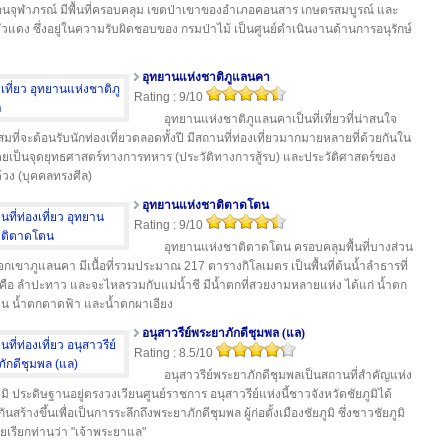
ื่อนจุฬาภรณ์ มีพื้นที่ครอบคลุม เขตป่าเขาของอำเภอคอนสาร เกษตรสมบูรณ์ และ
วแดง ซึ่งอยู่ในความรับผิดชอบของ กรมป่าไม้ เป็นศูนย์ดำเนินงานด้านการอนุรักษ์
า
อุทยานแห่งชาติภูแลนคา
Rating : 9/10
อุทยานแห่งชาติภูแลนคาเป็นที่เที่ยวที่น่าสนใจ
มที่จะต้อนรับนักท่องเที่ยวตลอดทั้งปี มีสถานที่ท่องเที่ยวมากมายหลายที่ด้วยกันใน
คยเป็นจุดยุทธศาสตร์ทางการทหาร (ประวัติทางการสู้รบ) และประวัติศาสตร์ของ
ด้วง (บุคคลทรงศีล)
อุทยานแห่งชาติตาดโตน
Rating : 9/10
อุทยานแห่งชาติตาดโตน ครอบคลุมพื้นที่บางส่วน
อกเขาภูแลนคา มีเนื้อที่รวมประมาณ 217 ตารางกิโลเมตร เป็นพื้นที่ต้นน้ำลำธารที่
คือ ลำปะทาว และจะไหลรวมกับแม่น้ำชี มีน้ำตกที่สวยงามหลายแห่ง ได้แก่ น้ำตก
น น้ำตกตาดฟ้า และน้ำตกผาเอียง
อนุสาวรีย์พระยาภักดีชุมพล (แล)
Rating : 8.5/10
อนุสาวรีย์พระยาภักดีชุมพลเป็นสถานที่สำคัญแห่ง
ูมิ ประดิษฐานอยู่ตรงวงเวียนศูนย์ราชการ อนุสาวรีย์แห่งนี้ชาวจังหวัดชัยภูมิได้
ันสร้างขึ้นเพื่อเป็นการระลึกถึงพระยาภักดีชุมพล ผู้ก่อตั้งเมืองชัยภูมิ ซึ่งชาวชัยภูมิ
ายเรียกท่านว่า "เจ้าพระยาแล"