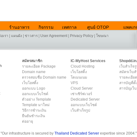
ร้านอาหาร
กิจกรรม
เทศกาล
ศูนย์ OTOP
แพคเกจ
ต่อเรา
|
แผนผัง
|
ข่าวสาร
|
User Agreement
|
Privacy Policy
|
โฆษณา
สมัครสมาชิก
IC-MyHost Services
Shopdd.in
h
รายละเอียด Package
Cloud Hosting
เว็บสำเร็จร
Domain name
เว็บโฮสติ้ง
สมัครเว็บสำ
ตรวจสอบชื่อ Domain name
โดเมนเนม
รายละเอียด
เว็บโฮสติ้ง
VPS
สารบัญที่ตั้
ออกแบบ Logo
Cloud Server
สารบัญเว็บ
t
ออกแบบเว็บไซต์
เช่าเซิร์ฟเวอร์
ตัวอย่าง Template
Dedicated Server
Template มาใหม่
ออกแบบเว็บไซต์
วิธีการชำระเงิน
เว็บสำเร็จรูป
ยืนยันชำระเงิน
ต่ออายุ
"Our infrastructure is secured by
Thailand Dedicated Server
expertise since 2004."