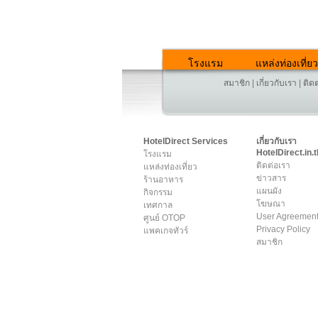
โรงแรม
แหล่งท่องเที่ยว
สมาชิก
|
เกี่ยวกับเรา
|
ติด
HotelDirect Services
เกี่ยวกับเรา
HotelDirect.in.t
โรงแรม
ติดต่อเรา
แหล่งท่องเที่ยว
ข่าวสาร
ร้านอาหาร
แผนผัง
กิจกรรม
โฆษณา
เทศกาล
User Agreemen
ศูนย์ OTOP
Privacy Policy
แพคเกจทัวร์
สมาชิก