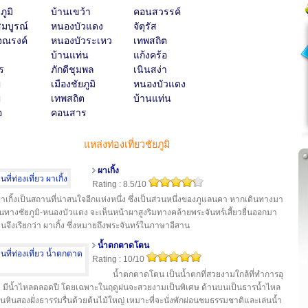
ภูมิ
บ้านเขว้า
คอนสวรรค์
มบูรณ์
หนองบัวแดง
จัตุรัส
จณรงค์
หนองบัวระเหว
เทพสถิต
บ้านแท่น
แก้งคร้อ
ร
ภักดีชุมพล
เนินสง่า
่
เมืองชัยภูมิ
หนองบัวแดง
่
เทพสถิต
บ้านแท่น
อ
คอนสาร
แหล่งท่องเที่ยวชัยภูมิ
ผาเกิ้ง
Rating : 8.5/10
าเกิ้งเป็นสถานที่น่าสนใจอีกแห่งหนึ่ง ซึ่งเป็นส่วนหนึ่งของภูแลนคา หากเดินทางมา
นทางชัยภูมิ-หนองบัวแดง จะเห็นหน้าผาสูงริมทางคล้ายพระจันทร์เสี้ยวยื่นออกมา
นจึงเรียกว่า ผาเกิ้ง ซึ่งหมายถึงพระจันทร์ในภาษาอีสาน
น้ำตกตาดโตน
Rating : 10/10
น้ำตกตาดโตน เป็นน้ำตกที่สวยงามใกล้ที่ทำการอุ
 มีน้ำไหลตลอดปี โดยเฉพาะในฤดูฝนจะสวยงามเป็นพิเศษ ด้านบนเป็นธารน้ำไหล
นหินสองฝั่งธารร่มรื่นด้วยต้นไม้ใหญ่ เหมาะที่จะนั่งพักผ่อนชมธรรมชาติและเล่นน้ำ