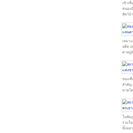
เข้าเข
หนองบั
สัตว์ป่
เหมาะส
อดีต เ
ศาลปู่
ของเทื
สำคัญ 
ตาดโต
ในชัยภ
ร่วมใจก
ทั้งหล