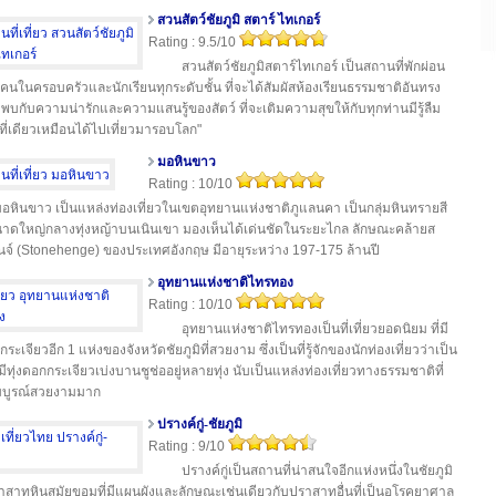
สวนสัตว์ชัยภูมิ สตาร์ ไทเกอร์
Rating : 9.5/10
สวนสัตว์ชัยภูมิสตาร์ไทเกอร์ เป็นสถานที่พักผ่อน
คนในครอบครัวและนักเรียนทุกระดับชั้น ที่จะได้สัมผัสห้องเรียนธรรมชาติอันทรง
 พบกับความน่ารักและความแสนรู้ของสัตว์ ที่จะเติมความสุขให้กับทุกท่านมีรู้ลืม
ี่ที่เดียวเหมือนได้ไปเที่ยวมารอบโลก"
มอหินขาว
Rating : 10/10
อหินขาว เป็นแหล่งท่องเที่ยวในเขตอุทยานแห่งชาติภูแลนคา เป็นกลุ่มหินทรายสี
ดใหญ่กลางทุ่งหญ้าบนเนินเขา มองเห็นได้เด่นชัดในระยะไกล ลักษณะคล้ายส
นจ์ (Stonehenge) ของประเทศอังกฤษ มีอายุระหว่าง 197-175 ล้านปี
อุทยานแห่งชาติไทรทอง
Rating : 10/10
อุทยานแห่งชาติไทรทองเป็นที่เที่ยวยอดนิยม ที่มี
กระเจียวอีก 1 แห่งของจังหวัดชัยภูมิที่สวยงาม ซึ่งเป็นที่รู้จักของนักท่องเที่ยวว่าเป็น
ี่มีทุ่งดอกกระเจียวเบ่งบานชูช่ออยู่หลายทุ่ง นับเป็นแหล่งท่องเที่ยวทางธรรมชาติที่
มบูรณ์สวยงามมาก
ปรางค์กู่-ชัยภูมิ
Rating : 9/10
ปรางค์กู่เป็นสถานที่น่าสนใจอีกแห่งหนึ่งในชัยภูมิ
าสาทหินสมัยขอมที่มีแผนผังและลักษณะเช่นเดียวกับปราสาทอื่นที่เป็นอโรคยาศาล