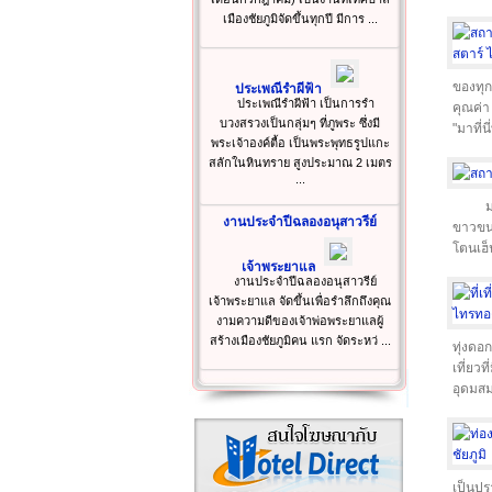
เมืองชัยภูมิจัดขึ้นทุกปี มีการ ...
ของทุก
ประเพณีรำผีฟ้า
ประเพณีรำผีฟ้า เป็นการรำ
คุณค่า
บวงสรวงเป็นกลุ่มๆ ที่ภูพระ ซึ่งมี
"มาที่น
พระเจ้าองค์ตื้อ เป็นพระพุทธรูปแกะ
สลักในหินทราย สูงประมาณ 2 เมตร
...
ม
งานประจำปีฉลองอนุสาวรีย์
ขาวขนา
โตนเฮ็
เจ้าพระยาแล
งานประจำปีฉลองอนุสาวรีย์
เจ้าพระยาแล จัดขึ้นเพื่อรำลึกถึงคุณ
งามความดีของเจ้าพ่อพระยาแลผู้
สร้างเมืองชัยภูมิคน แรก จัดระหว่ ...
ทุ่งดอก
เที่ยวท
อุดมส
เป็นปร