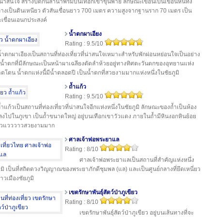
ที่น่าสนใจ สร้างปิดกั้นลำน้ำพรมบนเทือกเขาขุนพาย ลักษณะเขื่อนเป็นเขื่อนหินทิ้ง
งเป็นดินเหนียว ตัวสันเขื่อนยาว 700 เมตร ความสูงจากฐานราก 70 เมตร เป็น
เขื่อนเอนกประสงค์
น้ำตกผาเอียง
Rating : 9.5/10
้ำตกผาเอียงเป็นสถานที่ท่องเที่ยวที่น่าสนใจเหมาะสำหรับพักผ่อนหย่อนใจเป็นอย่าง
ป็นน้ำตกที่มีลักษณะเป็นหน้าผาเฉลียงตัดลำห้วยอยู่ทางทิศตะวันตกของอุทยานแห่ง
ดโตน น้ำตกแห่งนี้มีน้ำตลอดปี เป็นน้ำตกที่สวยงามมากแห่งหนึ่งในชัยภูมิ
ถ้ำแก้ว
Rating : 9.5/10
้ำแก้วเป็นสถานที่ท่องเที่ยวที่น่าสนใจอีกแห่งหนึ่งในชัยภูมิ ลักษณะของถ้ำเป็นห้อง
ลงไปในภูเขา เป็นถ้ำขนาดใหญ่ อยู่บนเทือกเขาวัวแดง ภายในถ้ำมีหินงอกหินย้อย
ก้วแวววาวสวยงามมาก
ศาลเจ้าพ่อพระยาแล
Rating : 8/10
ศาลเจ้าพ่อพระยาแลเป็นสถานที่สำคัญแห่งหนึ่ง
ูมิ เป็นที่สถิตดวงวิญญาณของพระยาภักดีชุมพล (แล) และเป็นศูนย์กลางที่ยึดเหนี่ยว
าวเมืองชัยภูมิ
เขตรักษาพันธุ์สัตว์ป่าภูเขียว
Rating : 8/10
เขตรักษาพันธุ์สัตว์ป่าภูเขียว อยู่บนเส้นทางที่จะ