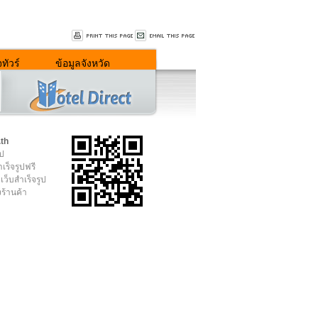
ทัวร์
ข้อมูลจังหวัด
.th
ูป
เร็จรูปฟรี
เว็บสำเร็จรูป
งร้านค้า