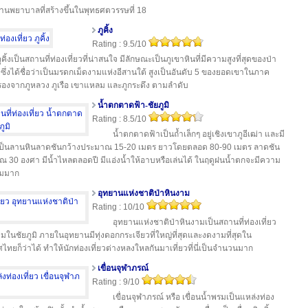
านพยาบาลที่สร้างขึ้นในพุทธศตวรรษที่ 18
ภูคิ้ง
Rating : 9.5/10
ูคิ้งเป็นสถานที่ท่องเที่ยวที่น่าสนใจ มีลักษณะเป็นภูเขาหินที่มีความสูงที่สุดของป่า
ว ซึ่งได้ชื่อว่าเป็นมรดกเม็ดงามแห่งอีสานใต้ สูงเป็นอันดับ 5 ของยอดเขาในภาค
รองจากภูหลวง ภูเรือ เขาแหลม และภูกระดึง ตามลำดับ
น้ำตกตาดฟ้า-ชัยภูมิ
Rating : 8.5/10
น้ำตกตาดฟ้าเป็นถ้ำเล็กๆ อยู่เชิงเขาภูอีเฒ่า และมี
เป็นลานหินลาดชันกว้างประมาณ 15-20 เมตร ยาวโดยตลอด 80-90 เมตร ลาดชัน
 30 องศา มีน้ำไหลตลอดปี มีแอ่งน้ำให้อาบหรือเล่นได้ ในฤดูฝนน้ำตกจะมีความ
มมาก
อุทยานแห่งชาติป่าหินงาม
Rating : 10/10
อุทยานแห่งชาติป่าหินงามเป็นสถานที่ท่องเที่ยว
มในชัยภูมิ ภายในอุทยานมีทุ่งดอกกระเจียวที่ใหญ่ที่สุดและงดงามที่สุดใน
ไทยก็ว่าได้ ทำให้นักท่องเที่ยวต่างหลงใหลกันมาเที่ยวที่นี่เป็นจำนวนมาก
เขื่อนจุฬาภรณ์
Rating : 9/10
เขื่อนจุฬาภรณ์ หรือ เขื่อนน้ำพรมเป็นแหล่งท่อง