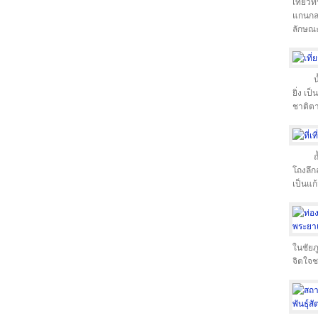
เที่ยว
แกนกลา
ลักษณะ
น
ยิ่ง เ
ชาติตา
ถ
โถงลึก
เป็นแ
ในชัยภ
จิตใจช