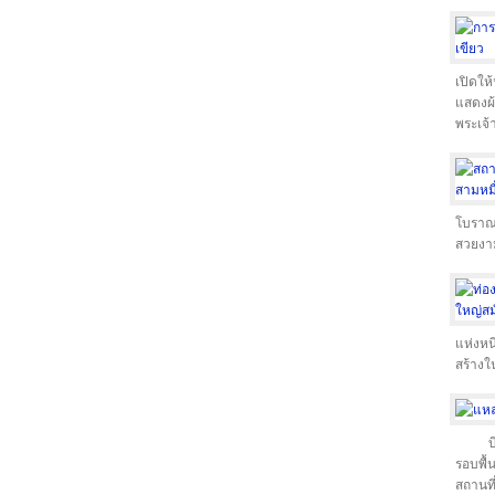
เปิดให้
แสดงผ้
พระเจ้า
โบราณส
สวยงาม
แห่งหน
สร้างใ
รอบพื้
สถานที