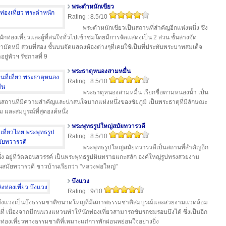
พระตำหนักเขียว
Rating : 8.5/10
พระตำหนักเขียวเป็นสถานที่สำคัญอีกแห่งหนึ่ง ซึ่ง
นักท่องเที่ยวและผู้ที่สนใจทั่วไปเข้าชมโดยมีการจัดแสดงเป็น 2 ส่วน ชั้นล่างจัด
ามัดหมี่ ส่วนที่สอง ชั้นบนจัดแสดงห้องต่างๆที่เคยใช้เป็นที่ประทับพระบาทสมเด็จ
อยู่หัวฯ รัชกาลที่ 9
พระธาตุหนองสามหมื่น
Rating : 8.5/10
พระธาตุหนองสามหมื่น เรียกชื่อตามหนองน้ำ เป็น
ถานที่มีความสำคัญและน่าสนใจมากแห่งหนึ่งของชัยภูมิ เป็นพระธาตุที่มีลักษณะ
 และสมบูรณ์ที่สุดองค์หนึ่ง
พระพุทธรูปใหญ่สมัยทวารวดี
Rating : 8.5/10
พระพุทธรูปใหญ่สมัยทวารวดีเป็นสถานที่สำคัญอีก
ึ่ง อยู่ที่วัดคอนสวรรค์ เป็นพระพุทธรูปหินทรายแกะสลัก องค์ใหญ่รูปทรงสวยงาม
นสมัยทวารวดี ชาวบ้านเรียกว่า "หลวงพ่อใหญ่"
บึงแวง
Rating : 9/10
บึงแวงเป็นบึงธรรมชาติขนาดใหญ่ที่มีสภาพธรรมชาติสมบูรณ์และสวยงามแวดล้อม
นที่ เนื่องจากมีถนนวงแหวนทำให้นักท่องเที่ยวสามารถขับรถชมรอบบึงได้ ซึ่งเป็นอีก
่ท่องเที่ยวทางธรรมชาติที่เหมาะแก่การพักผ่อนหย่อนใจอย่างยิ่ง