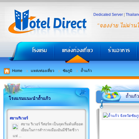
Dedicated Server
|
Thailan
"จองง่าย ไม่ผ่าน
Home
แหล่งท่องเที่ยว
ชัยภูมิ
ถ้ำแก้ว
ถ้ำแก้ว
โรงแรมแนะนำถ้ำแก้ว
สยามริเวอร์
สยาม ริเวอร์ รีสอร์ท เป็นจุดเริ่มต้นที่ยอด
เยี่ยมในการสำรวจเมืองอันมีชีวิตชีวา
แห่ ...