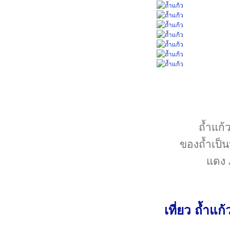
ถ้ำแก้
ของถ้ำเป็น
แดง 
เที่ยว ถ้ำแก้