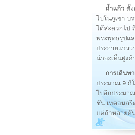
ถ้ำแก้ว
ตั้
ไปในภูเขา บร
ได้สะดวกไป ถึง
พระพุทธรูปและ
ประกายแวววาว
น่าจะเห็นฝูงค
การเดินทา
ประมาณ 9 กิโ
ไปอีกประมาณ 5 
ชัน เทคอนกรีต
แต่ถ้าหลายค