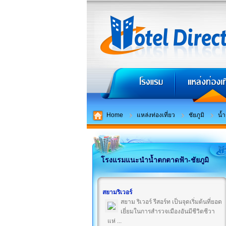
Home
แหล่งท่องเที่ยว
ชัยภูมิ
น้
โรงแรมแนะนำน้ำตกตาดฟ้า-ชัยภูมิ
สยามริเวอร์
สยาม ริเวอร์ รีสอร์ท เป็นจุดเริ่มต้นที่ยอด
เยี่ยมในการสำรวจเมืองอันมีชีวิตชีวา
แห่ ...