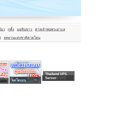
ียว
ภูคิ้ง
มอหินขาว
ศาลเจ้าพ่อพระยาแล
)
อุทยานแห่งชาติตาดโตน
Thailand VPS
Thailand VPS
Server
จดโดเมน