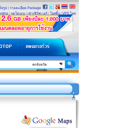
็จรูป
|
รายละเอียด Package
sting
|
จดโดเมน
|
เช่าเซิร์ฟเวอร์
|
โฮสติ้ง
|
VPS ไทย