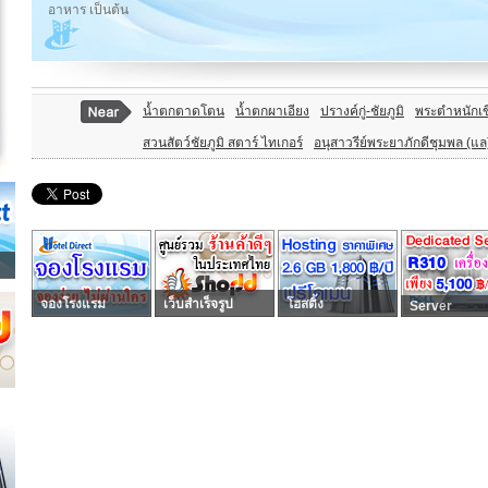
อาหาร เป็นต้น
น้ำตกตาดโตน
น้ำตกผาเอียง
ปรางค์กู่-ชัยภูมิ
พระตำหนักเข
สวนสัตว์ชัยภูมิ สตาร์ ไทเกอร์
อนุสาวรีย์พระยาภักดีชุมพล (แล
จองโรงแรม
เว็บสำเร็จรูป
โฮสติ้ง
Server