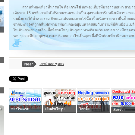
สถานที่ท่องเที่ยวที่น่าสนใจ คือ
เกาะไข่
นักท่องเที่ยวที่มาอ่าวบ่อเมา สามารถน
เดินทาง 15 นาที เกาะไข่ได้รับขนานนามว่าเป็น สุสานปะการัง หนึ่งเดียวของทะเ
บนฝั่งและใต้น้ำสวยงาม ลักษณะเด่นของเกาะไข่นั้น เป็นเนินทรายขาวยื่นล้ำออกสู
ซากปะการังที่ถูกคลื่นพัดพามาทับถมกองอยู่บนหาดสลับกับทรายที่มีสีเหมือน เปล
ไข่เป็นเกาะขนาดเล็ก เนื้อที่ส่วนใหญ่เป็นภูเขา ทางทิศตะวันตกของเกาะมีหาด
รอบๆ เกาะมีปลาชุกชุม ทะเลบริเวณเกาะไข่เป็นจุดหนึ่งที่นักท่องเที่ยวนิยมมาตก
เขาดินสอ ชุมพร
จองโรงแรม
เว็บสำเร็จรูป
โฮสติ้ง
Server