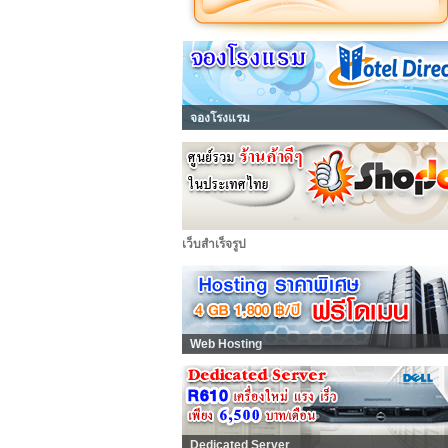
จองโรงแรม
เว็บสำเร็จรูป
Web Hosting
Dedicated Server