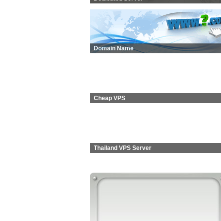
Domain Name
Cheap VPS
Thailand VPS Server