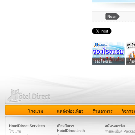
จองโรงแรม
เว็บ
โรงแรม
แหล่งท่องเที่ยว
ร้านอาหาร
กิจกรร
สมาชิก
|
เกี่ยวกับเรา
|
ติดต่อเรา
|
แผนผัง
|
ข่าวสาร
|
User A
HotelDirect Services
เกี่ยวกับเรา
สมัครสมาชิก
HotelDirect.in.th
โรงแรม
รายละเอียด Packa