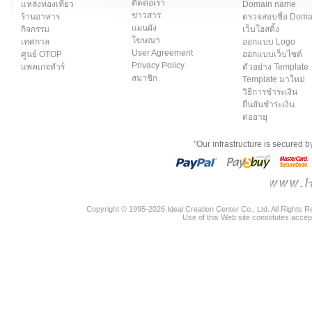
ติดต่อเรา
แหล่งท่องเที่ยว
Domain name
ข่าวสาร
ร้านอาหาร
ตรวจสอบชื่อ Dom
แผนผัง
กิจกรรม
เว็บโฮสติ้ง
โฆษณา
เทศกาล
ออกแบบ Logo
User Agreement
ศูนย์ OTOP
ออกแบบเว็บไซต์
Privacy Policy
แพคเกจทัวร์
ตัวอย่าง Template
สมาชิก
Template มาใหม่
วิธีการชำระเงิน
ยืนยันชำระเงิน
ต่ออายุ
"Our infrastructure is secured 
Copyright © 1995-2026 Ideal Creation Center Co., Ltd. All Rights 
Use of this Web site constitutes accep