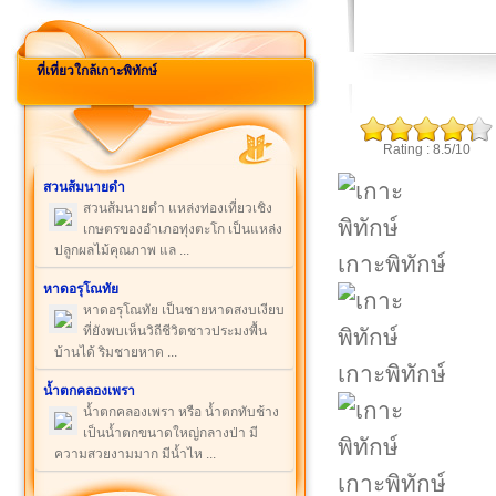
ที่เที่ยวใกล้เกาะพิทักษ์
Rating : 8.5/10
สวนส้มนายดำ
สวนส้มนายดำ แหล่งท่องเที่ยวเชิง
เกษตรของอำเภอทุ่งตะโก เป็นแหล่ง
ปลูกผลไม้คุณภาพ แล ...
เกาะพิทักษ์
หาดอรุโณทัย
หาดอรุโณทัย เป็นชายหาดสงบเงียบ
ที่ยังพบเห็นวิถีชีวิตชาวประมงพื้น
บ้านได้ ริมชายหาด ...
เกาะพิทักษ์
น้ำตกคลองเพรา
น้ำตกคลองเพรา หรือ น้ำตกทับช้าง
เป็นน้ำตกขนาดใหญ่กลางป่า มี
ความสวยงามมาก มีน้ำไห ...
เกาะพิทักษ์