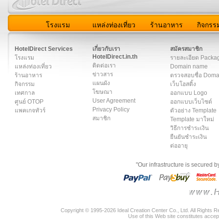
โรงแรม
แหล่งท่องเที่ยว
ร้านอาหาร
กิจกรร
สมาชิก
|
เกี่ยวกับเรา
|
ติดต่อเรา
|
แผนผัง
|
ข่าวสาร
|
User A
HotelDirect Services
เกี่ยวกับเรา
สมัครสมาชิก
HotelDirect.in.th
โรงแรม
รายละเอียด Packa
ติดต่อเรา
แหล่งท่องเที่ยว
Domain name
ข่าวสาร
ร้านอาหาร
ตรวจสอบชื่อ Dom
แผนผัง
กิจกรรม
เว็บโฮสติ้ง
โฆษณา
เทศกาล
ออกแบบ Logo
User Agreement
ศูนย์ OTOP
ออกแบบเว็บไซต์
Privacy Policy
แพคเกจทัวร์
ตัวอย่าง Template
สมาชิก
Template มาใหม่
วิธีการชำระเงิน
ยืนยันชำระเงิน
ต่ออายุ
"Our infrastructure is secured 
Copyright © 1995-2026 Ideal Creation Center Co., Ltd. All Rights 
Use of this Web site constitutes accep