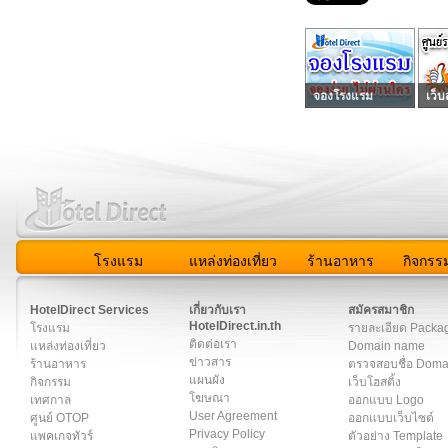
จองโรงแรม
เว็บ
โรงแรม
แหล่งท่องเที่ยว
ร้านอาหาร
กิจกรร
สมาชิก
|
เกี่ยวกับเรา
|
ติดต่อเรา
|
แผนผัง
|
ข่าวสาร
|
User A
HotelDirect Services
เกี่ยวกับเรา
สมัครสมาชิก
HotelDirect.in.th
โรงแรม
รายละเอียด Packa
ติดต่อเรา
แหล่งท่องเที่ยว
Domain name
ข่าวสาร
ร้านอาหาร
ตรวจสอบชื่อ Dom
แผนผัง
กิจกรรม
เว็บโฮสติ้ง
โฆษณา
เทศกาล
ออกแบบ Logo
User Agreement
ศูนย์ OTOP
ออกแบบเว็บไซต์
Privacy Policy
แพคเกจทัวร์
ตัวอย่าง Template