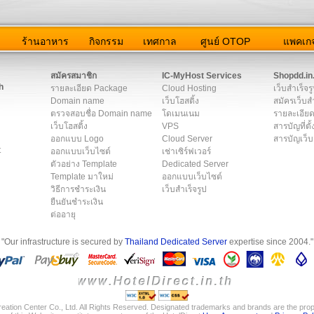
ว
ร้านอาหาร
กิจกรรม
เทศกาล
ศูนย์ OTOP
แพคเกจ
ต่อเรา
|
แผนผัง
|
ข่าวสาร
|
User Agreement
|
Privacy Policy
|
โฆษณา
สมัครสมาชิก
IC-MyHost Services
Shopdd.in
h
รายละเอียด Package
Cloud Hosting
เว็บสำเร็จร
Domain name
เว็บโฮสติ้ง
สมัครเว็บสำ
ตรวจสอบชื่อ Domain name
โดเมนเนม
รายละเอียด
เว็บโฮสติ้ง
VPS
สารบัญที่ตั้
ออกแบบ Logo
Cloud Server
สารบัญเว็บ
t
ออกแบบเว็บไซต์
เช่าเซิร์ฟเวอร์
ตัวอย่าง Template
Dedicated Server
Template มาใหม่
ออกแบบเว็บไซต์
วิธีการชำระเงิน
เว็บสำเร็จรูป
ยืนยันชำระเงิน
ต่ออายุ
"Our infrastructure is secured by
Thailand Dedicated Server
expertise since 2004."
eation Center Co., Ltd. All Rights Reserved. Designated trademarks and brands are the prope