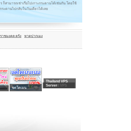
ร ก็สามารถเช่าเรือไปเกาะกระดานได้เช่นกัน โดยใช้
ะกระดานไปกลับในวันเดียวได้เลย
้ำราชมงคล ตรัง
หาดปากเมง
Thailand VPS
Thailand VPS
Server
จดโดเมน