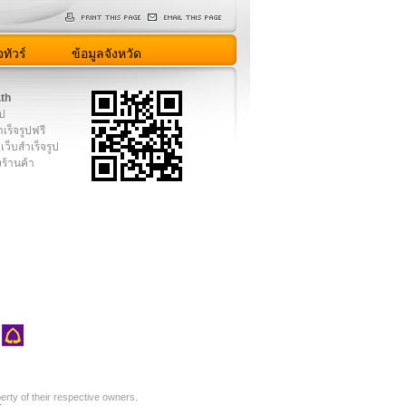
ทัวร์
ข้อมูลจังหวัด
.th
ูป
เร็จรูปฟรี
เว็บสำเร็จรูป
งร้านค้า
rty of their respective owners.