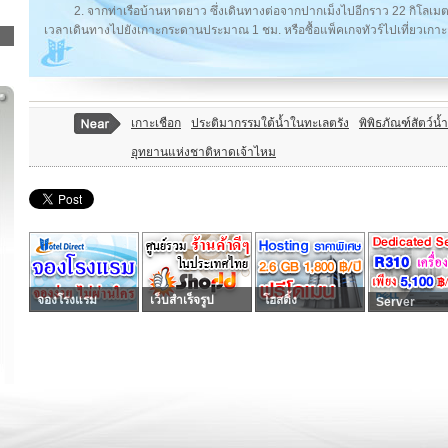
2. จากท่าเรือบ้านหาดยาว ซึ่งเดินทางต่อจากปากเม็งไปอีกราว 22 กิโลเมต
เวลาเดินทางไปยังเกาะกระดานประมาณ 1 ชม. หรือซื้อแพ็คเกจทัวร์ไปเที่ยวเกา
เกาะเชือก
ประติมากรรมใต้น้ำในทะเลตรัง
พิพิธภัณฑ์สัตว์น
อุทยานแห่งชาติหาดเจ้าไหม
จองโรงแรม
เว็บสำเร็จรูป
โฮสติ้ง
Server