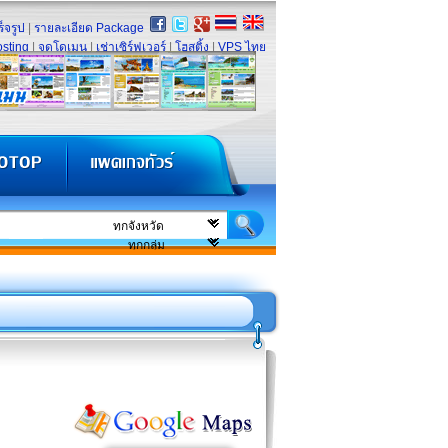
็จรูป
|
รายละเอียด Package
sting
|
จดโดเมน
|
เช่าเซิร์ฟเวอร์
|
โฮสติ้ง
|
VPS ไทย