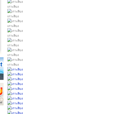
เกาะลิบง
เกาะลิบง
เกาะลิบง
เกาะลิบง
เกาะลิบง
เกาะลิบง
เกาะลิบง