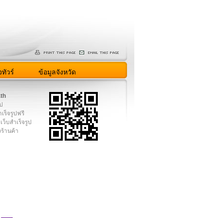
ทัวร์
ข้อมูลจังหวัด
.th
ูป
เร็จรูปฟรี
เว็บสำเร็จรูป
งร้านค้า