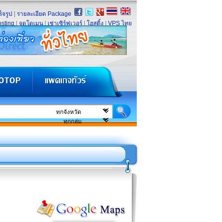
็จรูป
|
รายละเอียด Package
sting
|
จดโดเมน
|
เช่าเซิร์ฟเวอร์
|
โฮสติ้ง
|
VPS ไทย