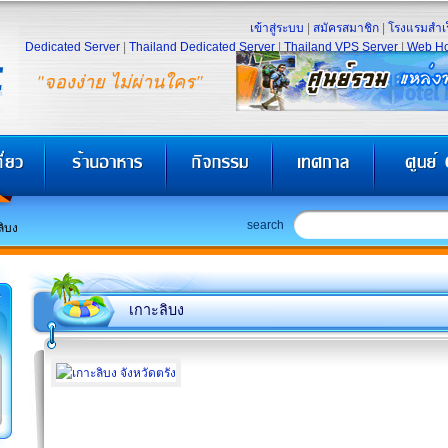
เข้าสู่ระบบ
|
สมัครสมาชิก
|
โรงแรมสำเร
Dedicated Server
|
Thailand Dedicated Server
|
Thailand VPS Server
|
Web Ho
"จองง่าย ไม่ผ่านใคร"
search
ลิบง
เกาะลิบง