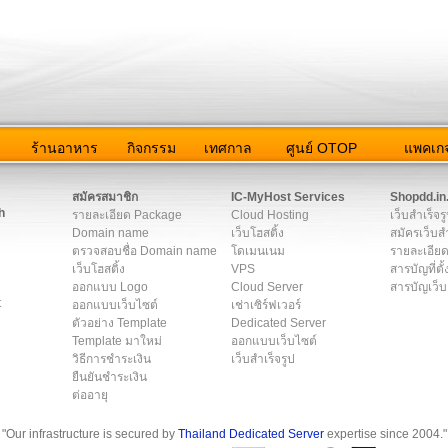
ว
ร้านอาหาร
กิจกรรม
เทศกาล
ศูนย์ OTOP
แพคเกจ
ต่อเรา
|
แผนผัง
|
ข่าวสาร
|
User Agreement
|
Privacy Policy
|
โฆษณา
สมัครสมาชิก
IC-MyHost Services
Shopdd.in
h
รายละเอียด Package
Cloud Hosting
เว็บสำเร็จร
Domain name
เว็บโฮสติ้ง
สมัครเว็บสำ
ตรวจสอบชื่อ Domain name
โดเมนเนม
รายละเอียด
เว็บโฮสติ้ง
VPS
สารบัญที่ตั้
ออกแบบ Logo
Cloud Server
สารบัญเว็บ
t
ออกแบบเว็บไซต์
เช่าเซิร์ฟเวอร์
ตัวอย่าง Template
Dedicated Server
Template มาใหม่
ออกแบบเว็บไซต์
วิธีการชำระเงิน
เว็บสำเร็จรูป
ยืนยันชำระเงิน
ต่ออายุ
"Our infrastructure is secured by
Thailand Dedicated Server
expertise since 2004."