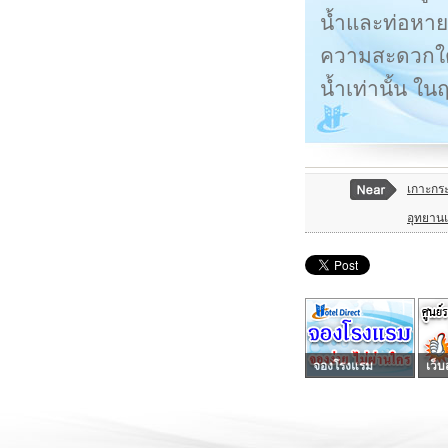
น้ำและท่อหายใ
ความสะดวกใดๆ 
น้ำเท่านั้น ใ
เกาะกร
อุทยาน
จองโรงแรม
เว็บ