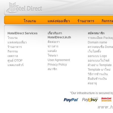
โรงแรม
แหล่งท่องเที่ยว
ร้านอาหาร
กิจกรร
สมาชิก
|
เกี่ยวกับเรา
|
ติดต่อเรา
|
แผนผัง
|
ข่าวสาร
|
User A
HotelDirect Services
เกี่ยวกับเรา
สมัครสมาชิก
HotelDirect.in.th
โรงแรม
รายละเอียด Packa
ติดต่อเรา
แหล่งท่องเที่ยว
Domain name
ข่าวสาร
ร้านอาหาร
ตรวจสอบชื่อ Dom
แผนผัง
กิจกรรม
เว็บโฮสติ้ง
โฆษณา
เทศกาล
ออกแบบ Logo
User Agreement
ศูนย์ OTOP
ออกแบบเว็บไซต์
Privacy Policy
แพคเกจทัวร์
ตัวอย่าง Template
สมาชิก
Template มาใหม่
วิธีการชำระเงิน
ยืนยันชำระเงิน
ต่ออายุ
"Our infrastructure is secured 