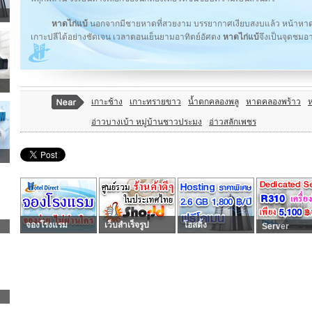
หาดไก่แบ้
นอกจากมีชายหาดที่สวยงาม บรรยากาศเงียบสงบแล้ว หน้าหาด
เกาะปลีได้อย่างชัดเจน เวลาตอนเย็นยามอาทิตย์อัศดง
หาดไก่แบ้
จึงเป็นจุดชมอา
เกาะช้าง
เกาะทรายขาว
น้ำตกคลองพลู
หาดคลองพร้าว
อ่าวบางเบ้า หมู่บ้านชาวประมง
อ่าวสลักเพชร
จองโรงแรม
เว็บสำเร็จรูป
โฮสติ้ง
Server