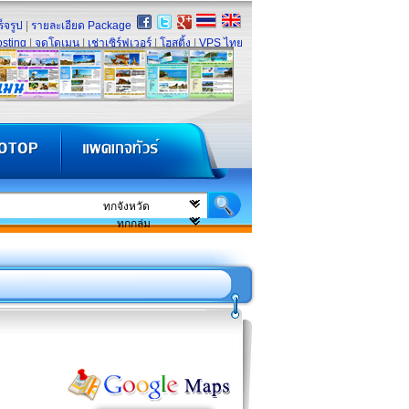
็จรูป
|
รายละเอียด Package
sting
|
จดโดเมน
|
เช่าเซิร์ฟเวอร์
|
โฮสติ้ง
|
VPS ไทย