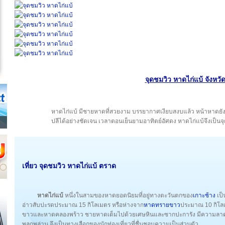
จุดชมวิว หาดไก่แบ้ จังหว
หาดไก่แบ้ มีชายหาดที่สวยงาม บรรยากาศเงียบสงบแล้ว หน้าหาดยั
ปลีได้อย่างชัดเจน เวลาตอนเย็นยามอาทิตย์อัศดง หาดไก่แบ้จึงเป็นจ
เที่ยว จุดชมวิว หาดไก่แบ้ ตราด
หาดไก่แบ้
หนึ่งในสามของหาดยอดนิยมที่อยู่ทางตะวันตกของ
เกาะช้าง
เป็
อ่าวสับปะรดประมาณ 15 กิโลเมตร หรือห่างจาก
หาดทรายขาว
ประมาณ 10 กิโล
ขาวและหาดคลองพร้าว ชายหาดเต็มไปด้วยเศษหินและซากปะการัง มีความลาดเอี
พลุกพล่าน จึงเป็นทางเลือกของนักท่องเที่ยวที่ชื่นชอบความเป็นส่วนตัว