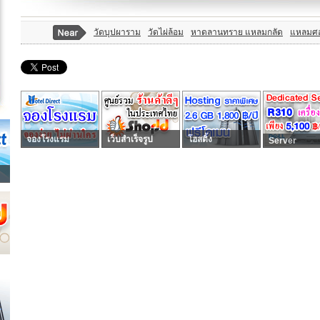
วัดบุปผาราม
วัดไผ่ล้อม
หาดลานทราย แหลมกลัด
แหลมศ
จองโรงแรม
เว็บสำเร็จรูป
โฮสติ้ง
Server