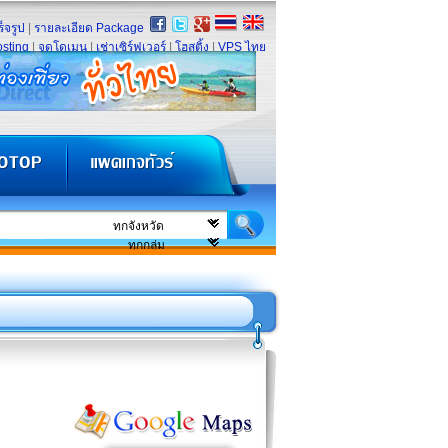
็จรูป
|
รายละเอียด Package
sting
|
จดโดเมน
|
เช่าเซิร์ฟเวอร์
|
โฮสติ้ง
|
VPS ไทย