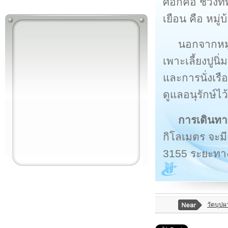
ศอกคือ ช่วงท
เยือน คือ หมู
นอกจากหมู
เพาะเลี้ยงปูนิ
และการนั่งเรื
ดูแลอนุรักษ์ไว้
การเดินท
กิโลเมตร จะม
3155 ระยะทาง
วัดบุป