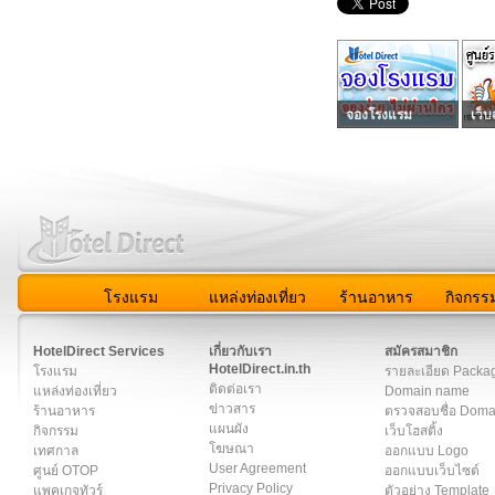
จองโรงแรม
เว็บ
โรงแรม
แหล่งท่องเที่ยว
ร้านอาหาร
กิจกรร
สมาชิก
|
เกี่ยวกับเรา
|
ติดต่อเรา
|
แผนผัง
|
ข่าวสาร
|
User A
HotelDirect Services
เกี่ยวกับเรา
สมัครสมาชิก
HotelDirect.in.th
โรงแรม
รายละเอียด Packa
ติดต่อเรา
แหล่งท่องเที่ยว
Domain name
ข่าวสาร
ร้านอาหาร
ตรวจสอบชื่อ Dom
แผนผัง
กิจกรรม
เว็บโฮสติ้ง
โฆษณา
เทศกาล
ออกแบบ Logo
User Agreement
ศูนย์ OTOP
ออกแบบเว็บไซต์
Privacy Policy
แพคเกจทัวร์
ตัวอย่าง Template