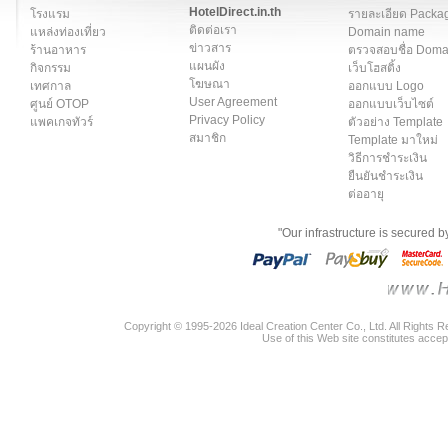
HotelDirect.in.th
โรงแรม
รายละเอียด Packa
ติดต่อเรา
แหล่งท่องเที่ยว
Domain name
ข่าวสาร
ร้านอาหาร
ตรวจสอบชื่อ Dom
แผนผัง
กิจกรรม
เว็บโฮสติ้ง
โฆษณา
เทศกาล
ออกแบบ Logo
User Agreement
ศูนย์ OTOP
ออกแบบเว็บไซต์
Privacy Policy
แพคเกจทัวร์
ตัวอย่าง Template
สมาชิก
Template มาใหม่
วิธีการชำระเงิน
ยืนยันชำระเงิน
ต่ออายุ
"Our infrastructure is secured 
Copyright © 1995-2026 Ideal Creation Center Co., Ltd. All Rights 
Use of this Web site constitutes accep