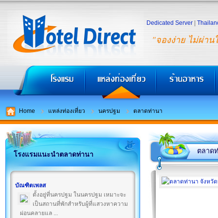
Dedicated Server
|
Thailan
"จองง่าย ไม่ผ่าน
Home
แหล่งท่องเที่ยว
นครปฐม
ตลาดท่านา
ตลาดท
โรงแรมแนะนำตลาดท่านา
บัณฑิตเพลส
ตั้งอยู่ที่นครปฐม ในนครปฐม เหมาะจะ
เป็นสถานที่พักสำหรับผู้ที่แสวงหาความ
ผ่อนคลายแล ...