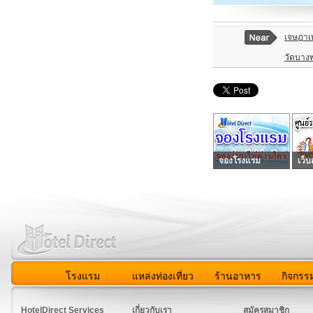
เจษฎาเท
วัดบาง
จองโรงแรม
เว็บ
โรงแรม
แหล่งท่องเที่ยว
ร้านอาหาร
กิจกรร
สมาชิก
|
เกี่ยวกับเรา
|
ติดต่อเรา
|
แผนผัง
|
ข่าวสาร
|
User A
HotelDirect Services
เกี่ยวกับเรา
สมัครสมาชิก