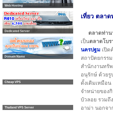
Web Hosting
เที่ยว ตลา
Dedicated Server
ตลาดท่าน
เป็น
ตลาดโบร
นครปฐม
เปิดค
Domain Name
สถาปัตยกรรมก
สำนักงานทรัพย
อนุรักษ์ ด้วย
ดั้งเดิมเหมือน
Cheap VPS
จำหน่ายของกิน
บัวลอย รวมถึ
อาม่า นอกจาก
Thailand VPS Server